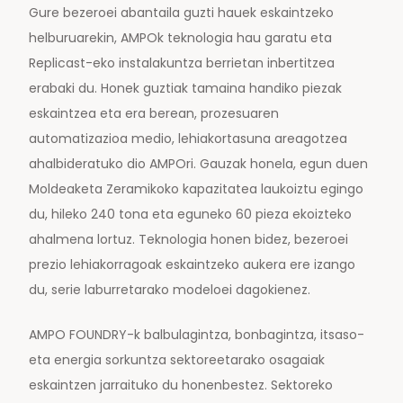
Gure bezeroei abantaila guzti hauek eskaintzeko
helburuarekin, AMPOk teknologia hau garatu eta
Replicast-eko instalakuntza berrietan inbertitzea
erabaki du. Honek guztiak tamaina handiko piezak
eskaintzea eta era berean, prozesuaren
automatizazioa medio, lehiakortasuna areagotzea
ahalbideratuko dio AMPOri. Gauzak honela, egun duen
Moldeaketa Zeramikoko kapazitatea laukoiztu egingo
du, hileko 240 tona eta eguneko 60 pieza ekoizteko
ahalmena lortuz. Teknologia honen bidez, bezeroei
prezio lehiakorragoak eskaintzeko aukera ere izango
du, serie laburretarako modeloei dagokienez.
AMPO FOUNDRY-k balbulagintza, bonbagintza, itsaso-
eta energia sorkuntza sektoreetarako osagaiak
eskaintzen jarraituko du honenbestez. Sektoreko