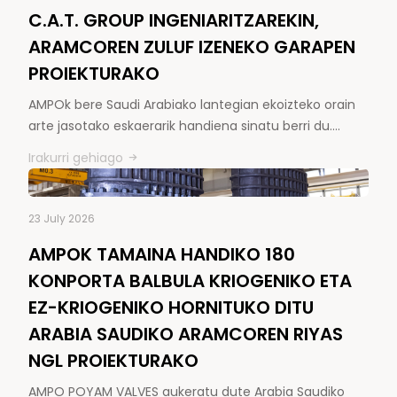
C.A.T. GROUP INGENIARITZAREKIN,
ARAMCOREN ZULUF IZENEKO GARAPEN
PROIEKTURAKO
AMPOk bere Saudi Arabiako lantegian ekoizteko orain
arte jasotako eskaerarik handiena sinatu berri du.…
Irakurri gehiago
23 July 2026
AMPOK TAMAINA HANDIKO 180
KONPORTA BALBULA KRIOGENIKO ETA
EZ-KRIOGENIKO HORNITUKO DITU
ARABIA SAUDIKO ARAMCOREN RIYAS
NGL PROIEKTURAKO
AMPO POYAM VALVES aukeratu dute Arabia Saudiko