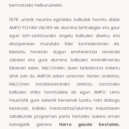
bermatzeko helburuarekin.
1978. urtetik neurrira egindako balbulak hornitu dizkie
AMPO POYAM VALVES-ek alumina birfindegiei eta gaur
egun lohi-zerbitzurako angelu balbulen diseinu eta
ekoizpenean munduko lider kontsideratzen da.
Merkatu honetan dugun erreferentzia zerrenda
zabalari eta gure alumina balbulen errendimendu
bikainari esker, NALCOrekin duen lankidentza indartu
ahal izan du AMPOk azken urteotan. Honen ondorioz,
NALCOren instalazioetarako zerbitzu zorrotzeko
balbulen ohiko hornitzailea da egun AMPO. Lerro
hauetatik gure eskerrik beroenak luzatu nahi dizkiogu
bezeroari, Indiako meatzaritza/alumina industriaren
zabalkunde programan parte hartzeko aukera eman
izanagatik gainera.
Harro gaude bestalde,