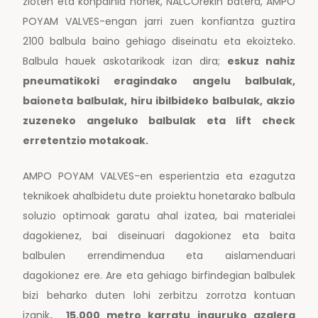
zioten eta konpainia honek, NALCOrekin batera, AMPO
POYAM VALVES-engan jarri zuen konfiantza guztira
2100 balbula baino gehiago diseinatu eta ekoizteko.
Balbula hauek askotarikoak izan dira;
eskuz nahiz
pneumatikoki eragindako angelu balbulak,
baioneta balbulak, hiru ibilbideko balbulak, akzio
zuzeneko angeluko balbulak eta lift check
erretentzio motakoak.
AMPO POYAM VALVES-en esperientzia eta ezagutza
teknikoek ahalbidetu dute proiektu honetarako balbula
soluzio optimoak garatu ahal izatea, bai materialei
dagokienez, bai diseinuari dagokionez eta baita
balbulen errendimendua eta aislamenduari
dagokionez ere. Are eta gehiago birfindegian balbulek
bizi beharko duten lohi zerbitzu zorrotza kontuan
izanik
. 15.000 metro karratu inguruko azalera