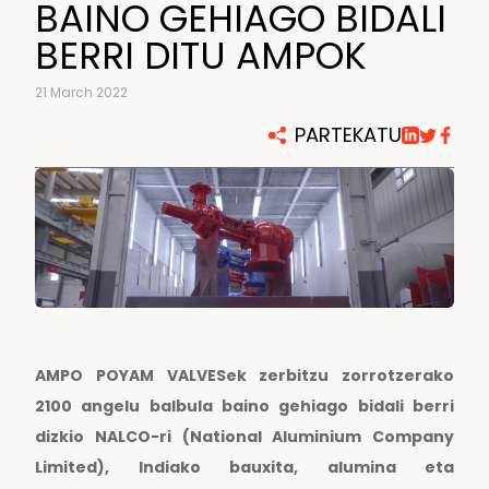
BAINO GEHIAGO BIDALI
BERRI DITU AMPOK
21 March 2022
PARTEKATU
AMPO POYAM VALVESek zerbitzu zorrotzerako
2100 angelu balbula baino gehiago bidali berri
dizkio NALCO-ri (National Aluminium Company
Limited), Indiako bauxita, alumina eta