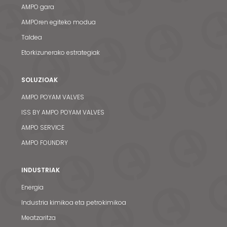
AMPO gara
AMPOren egiteko modua
Taldea
Etorkizunerako estrategiak
SOLUZIOAK
AMPO POYAM VALVES
ISS BY AMPO POYAM VALVES
AMPO SERVICE
AMPO FOUNDRY
INDUSTRIAK
Energia
Industria kimikoa eta petrokimikoa
Meatzaritza