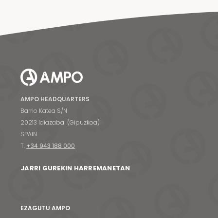
AMPO HEADQUARTERS
Barrio Katea S/N
20213 Idiazabal (Gipuzkoa)
SPAIN
T.
+34 943 188 000
JARRI GUREKIN HARREMANETAN
EZAGUTU AMPO