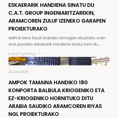
ESKAERARIK HANDIENA SINATU DU
C.A.T. GROUP INGENIARITZAREKIN,
ARAMCOREN ZULUF IZENEKO GARAPEN
PROIEKTURAKO
AMPOk bere Saudi Arabiako lantegian ekoizteko orain
arte jasotako eskaerarik handiena sinatu berri du.…
Irakurri gehiago
23 July 2026
AMPOK TAMAINA HANDIKO 180
KONPORTA BALBULA KRIOGENIKO ETA
EZ-KRIOGENIKO HORNITUKO DITU
ARABIA SAUDIKO ARAMCOREN RIYAS
NGL PROIEKTURAKO