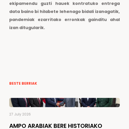
ekipamendu guzti hauek kontratuko entrega
data baino bi hilabete lehenago bidali izanagatik,
pandemiak ezarritako erronkak gainditu ahal
izan ditugularik.
BESTE BERRIAK
27 July 2026
AMPO ARABIAK BERE HISTORIAKO