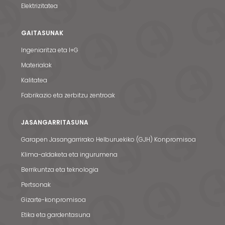
Elektrizitatea
GAITASUNAK
Ingeniaritza eta I+G
Materialak
Kalitatea
Fabrikazio eta zerbitzu zentroak
JASANGARRITASUNA
Garapen Jasangarrirako Helburuekiko (GJH) Konpromisoa
Klima-aldaketa eta ingurumena
Berrikuntza eta teknologia
Pertsonak
Gizarte-konpromisoa
Etika eta gardentasuna