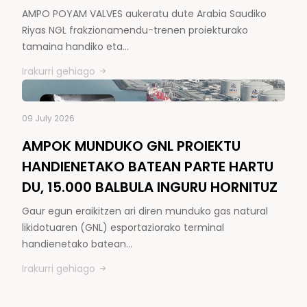
AMPO POYAM VALVES aukeratu dute Arabia Saudiko
Riyas NGL frakzionamendu-trenen proiekturako
tamaina handiko eta…
Irakurri gehiago
09 July 2026
AMPOK MUNDUKO GNL PROIEKTU
HANDIENETAKO BATEAN PARTE HARTU
DU, 15.000 BALBULA INGURU HORNITUZ
Gaur egun eraikitzen ari diren munduko gas natural
likidotuaren (GNL) esportaziorako terminal
handienetako batean…
Irakurri gehiago