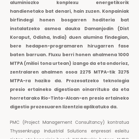
aluminiozko konplexu energetikorik
handienetako bat denari, hain zuzen. Konpainiak
birfindegi honen bosgarren hoditeria bat
instalatzeko asmoa dauka Damanjodin (Dist
Koraput, Odisha, India) duen alumina findegian,
bere hedapen-programaren hirugarren fase
baten barruan. Fluxu berri honen ahalmena 1000
MTPA (milioi tona urtean) izango da eta ondorioz,
zentralaren ahalmen osoa 2275 MTPA-tik 3275
MTPA-ra haziko da. Prozesatzeko teknologia
presio ertaineko digestioan oinarrituko da eta
horretarako Rio-Tinto-Alcan-en presio ertaineko
digestio prozesuaren lizentzia aplikatuko da.
PMC (Project Management Consultancy) kontratua
Thyssenkrupp Industrial Solutions enpresari esleitu