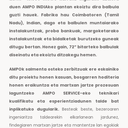
duen AMPO INDIAko plantan ekoiztu dira balbula
guzti hauek. Fabrika hau Coimbatoren (Tamil
Nadu), Indian, dago eta balbulen muntaiarako
instalakuntzak, proba bankuak, margoketarako
instalakuntzak eta bidalketak burutzeko guneak
ditugu bertan. Honez gain, 72” bitarteko balbulak
diseinatu eta ekoiztu ditzakegu hemen.
AMPOk salmenta osteko zerbitzuak ere eskainiko
ditu proiektu honen kasuan, bosgarren hoditeria
honen eraikuntza eta martxan jartze prozesuan
laguntzeko AMPO SERVICE-eko teknikari
kualifikatu eta esperientziadunen talde bat
inplikatuko dugularik.
Besteak beste, bezeroaren
ingeniaritza taldearekin elkarlanean jardunez,
findegiaren martxan jartze eta mantentze lan egokiak