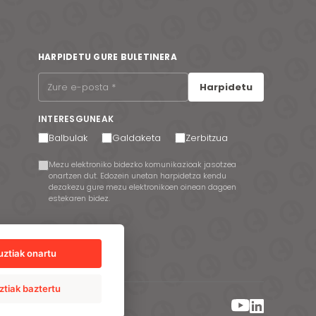
HARPIDETU GURE BULETINERA
Harpidetu
INTERESGUNEAK
Balbulak
Galdaketa
Zerbitzua
Mezu elektroniko bidezko komunikazioak jasotzea
onartzen dut. Edozein unetan harpidetza kendu
dezakezu gure mezu elektronikoen oinean dagoen
estekaren bidez.
uztiak onartu
ztiak baztertu
io Sistema