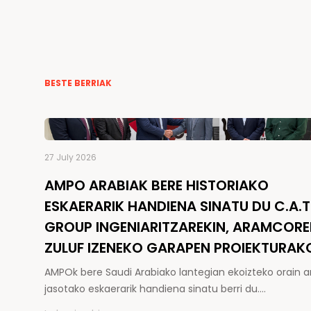
BESTE BERRIAK
27 July 2026
AMPO ARABIAK BERE HISTORIAKO
ESKAERARIK HANDIENA SINATU DU C.A.T
GROUP INGENIARITZAREKIN, ARAMCOR
ZULUF IZENEKO GARAPEN PROIEKTURAK
AMPOk bere Saudi Arabiako lantegian ekoizteko orain a
jasotako eskaerarik handiena sinatu berri du.…