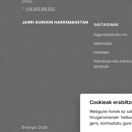
SPAIN
T.
+34 943 188 000
JARRI GUREKIN HARREMANETAN
GAITASUNAK
Ingeniaritza eta I+G
Materialak
Kalitatea
Fabrikazio eta zerbitz
zentroak
Cookieak erabiltz
Webgune honek ez salb
hirugarrenenak- helbur
gero, kontsultatu gur
© Ampo 2026
Lege-oharra
Datu pert