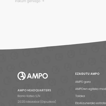
Irakurri gehiago
EZAGUTU AMPO
AMPO gara
AMPOren egiteko mo
AMPO HEADQUARTERS
Barrio Katea S/N
Taldea
20213 Idiazabal (Gipuzkoa)
Etorkizunerako estrat