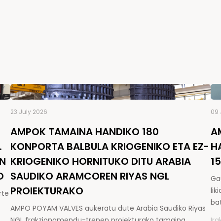
23 July 2026
09 
AMPOK TAMAINA HANDIKO 180
A
.
KONPORTA BALBULA KRIOGENIKO ETA EZ-
H
EN
KRIOGENIKO HORNITUKO DITU ARABIA
1
O
SAUDIKO ARAMCOREN RIYAS NGL
Ga
PROIEKTURAKO
li
rte
ba
AMPO POYAM VALVES aukeratu dute Arabia Saudiko Riyas
NGL frakzionamendu-trenen proiekturako tamaina
Ira