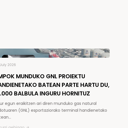
July 2026
MPOK MUNDUKO GNL PROIEKTU
ANDIENETAKO BATEAN PARTE HARTU DU,
5.000 BALBULA INGURU HORNITUZ
ur egun eraikitzen ari diren munduko gas natural
kidotuaren (GNL) esportaziorako terminal handienetako
tean…
kurri gehiago