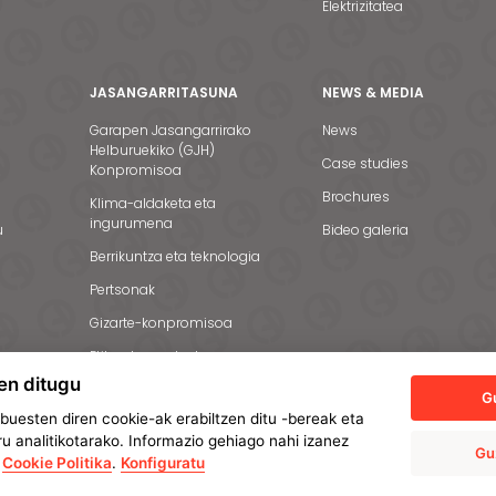
Elektrizitatea
JASANGARRITASUNA
NEWS & MEDIA
Garapen Jasangarrirako
News
Helburuekiko (GJH)
Case studies
Konpromisoa
Brochures
Klima-aldaketa eta
ingurumena
u
Bideo galeria
Berrikuntza eta teknologia
Pertsonak
Gizarte-konpromisoa
Etika eta gardentasuna
en ditugu
G
uesten diren cookie-ak erabiltzen ditu -bereak eta
u analitikotarako. Informazio gehiago nahi izanez
Gu
e
Cookie Politika
.
Konfiguratu
sonalak babesteko politika
Cookie-politika
Manage cookies
Barne Informaz