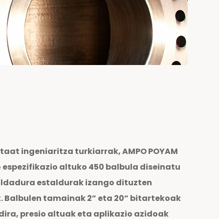
staat ingeniaritza turkiarrak, AMPO POYAM
espezifikazio altuko 450 balbula diseinatu
oldadura estaldurak izango dituzten
k. Balbulen tamainak 2” eta 20” bitartekoak
 dira, presio altuak eta aplikazio azidoak