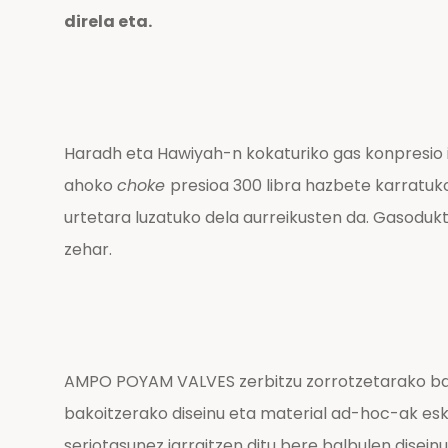
direla eta.
Haradh eta Hawiyah-n kokaturiko gas konpresio
ahoko
choke
presioa 300 libra hazbete karratuko
urtetara luzatuko dela aurreikusten da. Gasodukt
zehar.
AMPO POYAM VALVES zerbitzu zorrotzetarako balbul
bakoitzerako diseinu eta material ad-hoc-ak esk
seriotasunez jarraitzen ditu bere balbulen dise