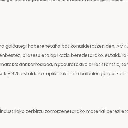
opako galdategi hoberenetako bat kontsideratzen den, 
nbestez, prozesu eta aplikazio berezietarako, estaldura 
mateko: antikorrosiboa, higadurarekiko erresistentzia, te
coloy 825 estaldurak aplikatuko ditu balbulen gorputz eta
ustriako zerbitzu zorrotzenetarako material berezi eta 