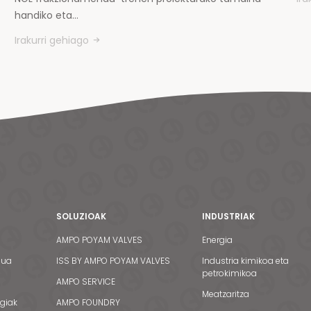
handiko eta…
Irakurri gehiago
SOLUZIOAK
INDUSTRIAK
AMPO POYAM VALVES
Energia
dua
ISS BY AMPO POYAM VALVES
Industria kimikoa eta
petrokimikoa
AMPO SERVICE
Meatzaritza
egiak
AMPO FOUNDRY