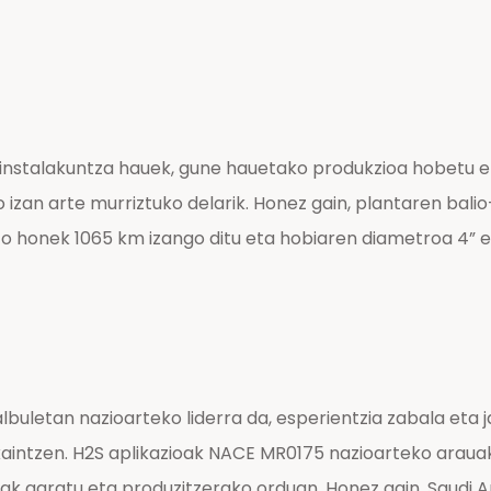
 instalakuntza hauek, gune hauetako produkzioa hobetu 
 izan arte murriztuko delarik. Honez gain, plantaren bali
o honek 1065 km izango ditu eta hobiaren diametroa 4” et
etan nazioarteko liderra da, esperientzia zabala eta jak
aintzen. H2S aplikazioak NACE MR0175 nazioarteko arauak
inuak garatu eta produzitzerako orduan. Honez gain, Saud