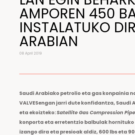
AMPOREN 450 BA
INSTALATUKO DI
ARABIAN
08 April 2019
Saudi Arabiako petrolio eta gas konpainia 
VALVESengan jarri dute konfidantza, Saudi A
eta ekoizteko:
Satellite Gas Compression Pipe
konporta eta erretentzio balbulak hornituko 
izango dira eta presioak aldiz, 600 lbs eta 9