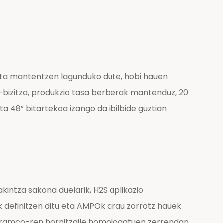
eta mantentzen lagunduko dute, hobi hauen
o-bizitza, produkzio tasa berberak mantenduz, 20
a 48” bitartekoa izango da ibilbide guztian
intza sakona duelarik, H2S aplikazio
 definitzen ditu eta AMPOk arau zorrotz hauek
i Aramco-ren hornitzaile homologatuen zerrendan