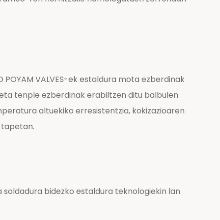
AMPO POYAM VALVES-ek estaldura mota ezberdinak
eta tenple ezberdinak erabiltzen ditu balbulen
nperatura altuekiko erresistentzia, kokizazioaren
 tapetan.
soldadura bidezko estaldura teknologiekin lan