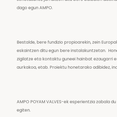
dago egun AMPO.
Bestalde, bere fundizio propioarekin, zein Eur
eskaintzen ditu egun bere instalakuntzetan. Hone
zigilatze eta kontaktu guneei hainbat ezaugarri e
aurkakoa, etab. Proiektu honetarako adibidez, in
AMPO POYAM VALVES-ek esperientzia zabala du ind
egiten.