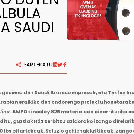
LBULA
Konponketa eta mantentze
lanetarako zentroak
RA SAUDI
PARTEKATU
nagusiena den Saudi Aramco enpresak, eta Tekfen In
rabian eraikiko den ondorengo proiektu honetarako 
line.
AMPOk incoloy 825 materialean oinarrituriko s
ditu, guztiak H2S zerbitzu azidorako izango direlari
00 lbs bitartekoak. Soluzio gehienak kritikoak izango