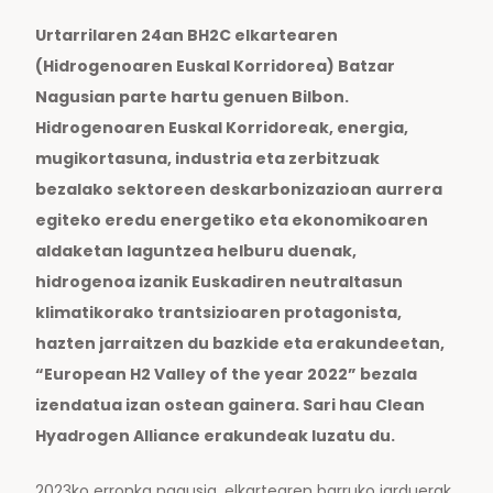
Urtarrilaren 24an BH2C elkartearen
(Hidrogenoaren Euskal Korridorea) Batzar
Nagusian parte hartu genuen Bilbon.
Hidrogenoaren Euskal Korridoreak, energia,
mugikortasuna, industria eta zerbitzuak
bezalako sektoreen deskarbonizazioan aurrera
egiteko eredu energetiko eta ekonomikoaren
aldaketan laguntzea helburu duenak,
hidrogenoa izanik Euskadiren neutraltasun
klimatikorako trantsizioaren protagonista,
hazten jarraitzen du bazkide eta erakundeetan,
“European H2 Valley of the year 2022” bezala
izendatua izan ostean gainera. Sari hau Clean
Hyadrogen Alliance erakundeak luzatu du.
2023ko erronka nagusia, elkartearen barruko jarduerak