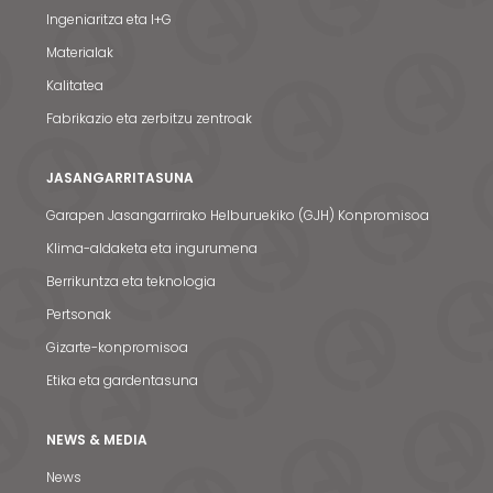
Ingeniaritza eta I+G
Materialak
Kalitatea
Fabrikazio eta zerbitzu zentroak
JASANGARRITASUNA
Garapen Jasangarrirako Helburuekiko (GJH) Konpromisoa
Klima-aldaketa eta ingurumena
Berrikuntza eta teknologia
Pertsonak
Gizarte-konpromisoa
Etika eta gardentasuna
NEWS & MEDIA
News