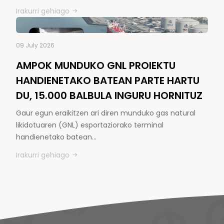
Irakurri gehiago
09 July 2026
AMPOK MUNDUKO GNL PROIEKTU
HANDIENETAKO BATEAN PARTE HARTU
DU, 15.000 BALBULA INGURU HORNITUZ
Gaur egun eraikitzen ari diren munduko gas natural
likidotuaren (GNL) esportaziorako terminal
handienetako batean…
Irakurri gehiago