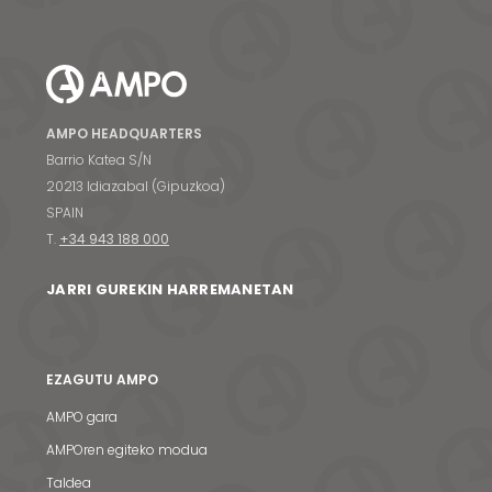
AMPO HEADQUARTERS
Barrio Katea S/N
20213 Idiazabal (Gipuzkoa)
SPAIN
T.
+34 943 188 000
JARRI GUREKIN HARREMANETAN
EZAGUTU AMPO
AMPO gara
AMPOren egiteko modua
Taldea