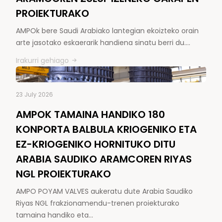
PROIEKTURAKO
AMPOk bere Saudi Arabiako lantegian ekoizteko orain
arte jasotako eskaerarik handiena sinatu berri du.…
Irakurri gehiago
23 July 2026
AMPOK TAMAINA HANDIKO 180
KONPORTA BALBULA KRIOGENIKO ETA
EZ-KRIOGENIKO HORNITUKO DITU
ARABIA SAUDIKO ARAMCOREN RIYAS
NGL PROIEKTURAKO
AMPO POYAM VALVES aukeratu dute Arabia Saudiko
Riyas NGL frakzionamendu-trenen proiekturako
tamaina handiko eta…