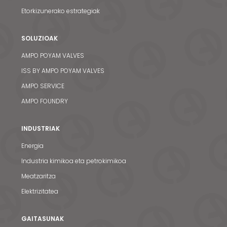
Etorkizunerako estrategiak
SOLUZIOAK
AMPO POYAM VALVES
ISS BY AMPO POYAM VALVES
AMPO SERVICE
AMPO FOUNDRY
INDUSTRIAK
Energia
Industria kimikoa eta petrokimikoa
Meatzaritza
Elektrizitatea
GAITASUNAK