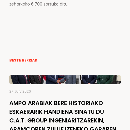
zeharkako 6.700 sortuko ditu.
BESTE BERRIAK
27 July 2026
AMPO ARABIAK BERE HISTORIAKO
ESKAERARIK HANDIENA SINATU DU
C.A.T. GROUP INGENIARITZAREKIN,
ARAMCOREN ZULUF IZENEKO GARAPEN