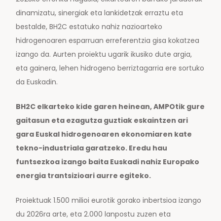
dinamizatu, sinergiak eta lankidetzak erraztu eta
bestalde, BH2C estatuko nahiz nazioarteko
hidrogenoaren esparruan erreferentzia gisa kokatzea
izango da. Aurten proiektu ugarik ikusiko dute argia,
eta gainera, lehen hidrogeno berriztagarria ere sortuko
da Euskadin.
BH2C elkarteko kide garen heinean, AMPOtik gure
gaitasun eta ezagutza guztiak eskaintzen ari
gara Euskal hidrogenoaren ekonomiaren kate
tekno-industriala garatzeko. Eredu hau
funtsezkoa izango baita Euskadi nahiz Europako
energia trantsizioari aurre egiteko.
Proiektuak 1.500 milioi eurotik gorako inbertsioa izango
du 2026ra arte, eta 2.000 lanpostu zuzen eta