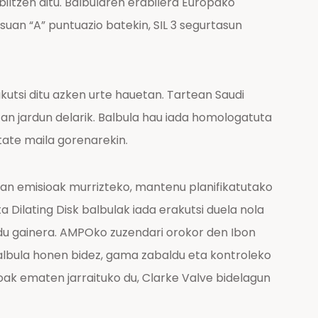
iltzen ditu. Balbularen erabilera Europako
an “A” puntuazio batekin, SIL 3 segurtasun
utsi ditu azken urte hauetan. Tartean Saudi
n jardun delarik. Balbula hau iada homologatuta
tate maila gorenarekin.
an emisioak murrizteko, mantenu planifikatutako
Dilating Disk balbulak iada erakutsi duela nola
du gainera. AMPOko zuzendari orokor den Ibon
balbula honen bidez, gama zabaldu eta kontroleko
ak ematen jarraituko du, Clarke Valve bidelagun