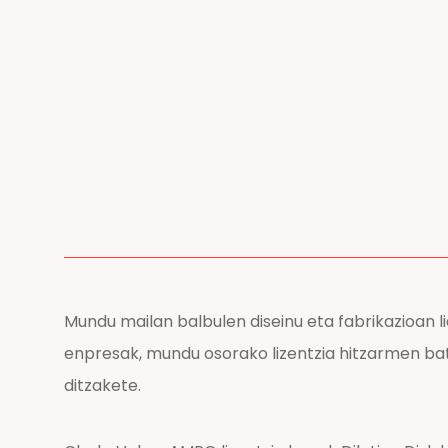
Mundu mailan balbulen diseinu eta fabrikazioan
enpresak, mundu osorako lizentzia hitzarmen bat 
ditzakete.