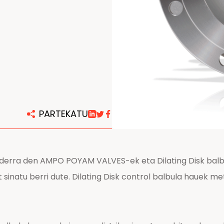
PARTEKATU
 liderra den AMPO POYAM VALVES-ek eta Dilating Disk bal
sinatu berri dute. Dilating Disk control balbula hauek met