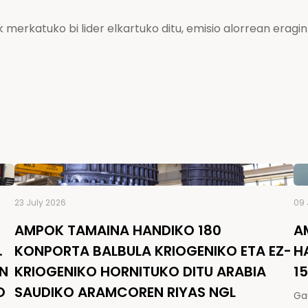
erkatuko bi lider elkartuko ditu, emisio alorrean eragin
23 July 2026
09 
AMPOK TAMAINA HANDIKO 180
A
.
KONPORTA BALBULA KRIOGENIKO ETA EZ-
H
EN
KRIOGENIKO HORNITUKO DITU ARABIA
1
O
SAUDIKO ARAMCOREN RIYAS NGL
Ga