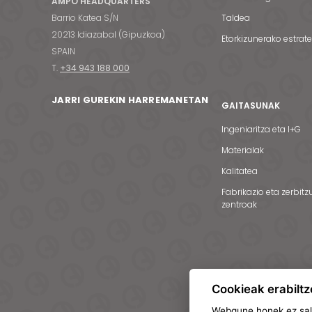
AMPO HEADQUARTERS
Barrio Katea S/N
Taldea
20213 Idiazabal (Gipuzkoa)
Etorkizunerako estrat
SPAIN
T.
+34 943 188 000
JARRI GUREKIN HARREMANETAN
GAITASUNAK
Ingeniaritza eta I+G
Materialak
Kalitatea
Fabrikazio eta zerbitz
zentroak
Cookieak erabiltz
Webgune honek ez salb