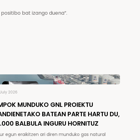
 positibo bat izango duena”.
July 2026
MPOK MUNDUKO GNL PROIEKTU
ANDIENETAKO BATEAN PARTE HARTU DU,
5.000 BALBULA INGURU HORNITUZ
ur egun eraikitzen ari diren munduko gas natural