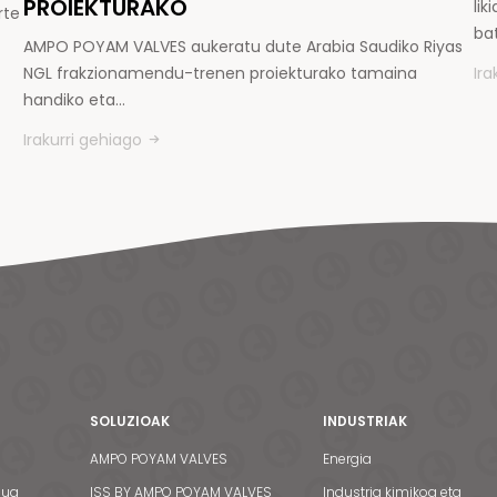
PROIEKTURAKO
li
rte
ba
AMPO POYAM VALVES aukeratu dute Arabia Saudiko Riyas
NGL frakzionamendu-trenen proiekturako tamaina
Ira
handiko eta…
Irakurri gehiago
SOLUZIOAK
INDUSTRIAK
AMPO POYAM VALVES
Energia
dua
ISS BY AMPO POYAM VALVES
Industria kimikoa eta