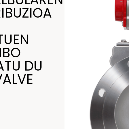
RIBUZIOA
Konponketa eta mantentze
lanetarako zentroak
TUEN
IBO
ATU DU
VALVE