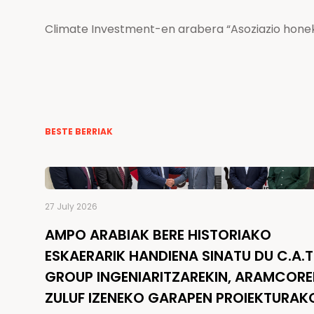
Climate Investment-en arabera “Asoziazio honek m
BESTE BERRIAK
27 July 2026
AMPO ARABIAK BERE HISTORIAKO
ESKAERARIK HANDIENA SINATU DU C.A.T
GROUP INGENIARITZAREKIN, ARAMCOR
ZULUF IZENEKO GARAPEN PROIEKTURAK