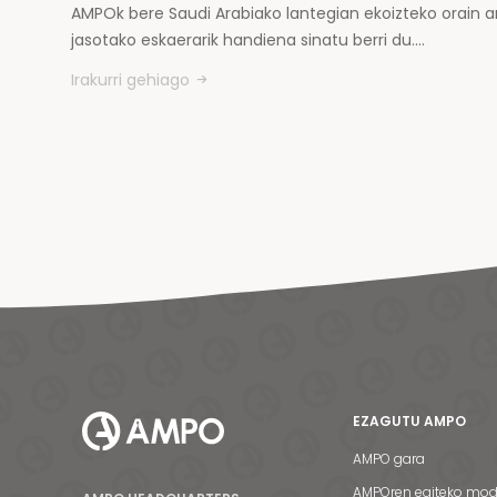
AMPOk bere Saudi Arabiako lantegian ekoizteko orain a
jasotako eskaerarik handiena sinatu berri du.…
Irakurri gehiago
EZAGUTU AMPO
AMPO gara
AMPOren egiteko mo