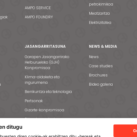
petrokimikoa
AMPO SERVICE
Meatzaritza
egiak
AMPO FOUNDRY
Elektrizitatea
JASANGARRITASUNA
NEWS & MEDIA
Garapen Jasangarrirako
News
Helburuekiko (GJH)
Case studies
Konpromisoa
Brochures
Klima-aldaketa eta
ingurumena
u
Bideo galeria
Berrikuntza eta teknologia
Pertsonak
Gizarte-konpromisoa
Etika eta gardentasuna
en ditugu
G
uesten diren cookie-ak erabiltzen ditu -bereak eta