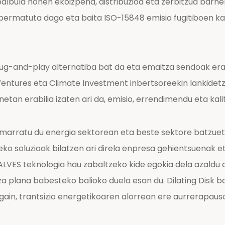
albula honen ekoizpena, distribuzioa eta zerbitzua barneb
matuta dago eta baita ISO-15848 emisio fugitiboen kasu
plug-and-play alternatiba bat da eta emaitza sendoak erak
tures eta Climate Investment inbertsoreekin lankidetza
etan erabilia izaten ari da, emisio, errendimendu eta kali
marratu du energia sektorean eta beste sektore batzuet
 soluzioak bilatzen ari direla enpresa gehientsuenak eta 
ES teknologia hau zabaltzeko kide egokia dela azaldu 
a plana babesteko balioko duela esan du. Dilating Disk 
in, trantsizio energetikoaren alorrean ere aurrerapauso