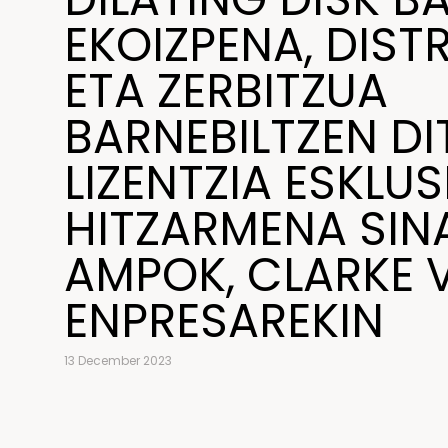
EKOIZPENA, DIST
ETA ZERBITZUA
BARNEBILTZEN DI
LIZENTZIA ESKLUS
HITZARMENA SIN
AMPOK, CLARKE 
ENPRESAREKIN
13 December 2023