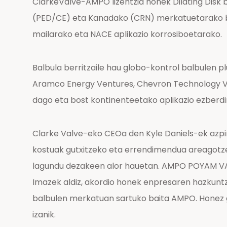
ClarkeValve-AMPO lizentzia honek Dilating Disk b
(PED/CE) eta Kanadako (CRN) merkatuetarako ber
mailarako eta NACE aplikazio korrosiboetarako.
Balbula berritzaile hau globo-kontrol balbulen 
Aramco Energy Ventures, Chevron Technology Ven
dago eta bost kontinenteetako aplikazio ezberdin
Clarke Valve-eko CEOa den Kyle Daniels-ek azpi
kostuak gutxitzeko eta errendimendua areagotzeko
lagundu dezakeen alor hauetan. AMPO POYAM VALV
Imazek aldiz, akordio honek enpresaren hazkuntz
balbulen merkatuan sartuko baita AMPO. Honez ga
izanik.