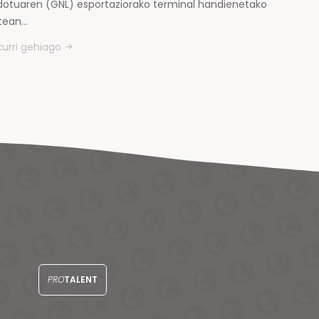
kidotuaren (GNL) esportaziorako terminal handienetako
tean…
kurri gehiago
PRO
TALENT