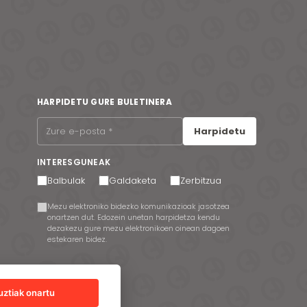
HARPIDETU GURE BULETINERA
Harpidetu
INTERESGUNEAK
Balbulak
Galdaketa
Zerbitzua
Mezu elektroniko bidezko komunikazioak jasotzea
onartzen dut. Edozein unetan harpidetza kendu
dezakezu gure mezu elektronikoen oinean dagoen
estekaren bidez.
uztiak onartu