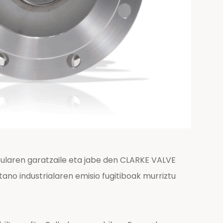
bularen garatzaile eta jabe den CLARKE VALVE
ano industrialaren emisio fugitiboak murriztu