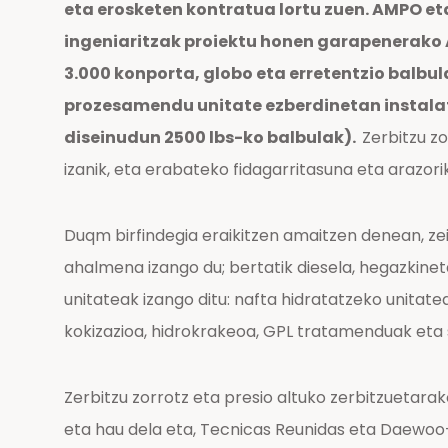
eta erosketen kontratua lortu zuen. AMPO et
ingeniaritzak proiektu honen garapenerako 
3.000 konporta, globo eta erretentzio balbu
prozesamendu unitate ezberdinetan instalat
diseinudun 2500 lbs-ko balbulak).
Zerbitzu zo
izanik, eta erabateko fidagarritasuna eta arazor
Duqm birfindegia eraikitzen amaitzen denean, ze
ahalmena izango du; bertatik diesela, hegazkineta
unitateak izango ditu: nafta hidratatzeko unitate
kokizazioa, hidrokrakeoa, GPL tratamenduak eta 
Zerbitzu zorrotz eta presio altuko zerbitzuetar
eta hau dela eta, Tecnicas Reunidas eta Daewo