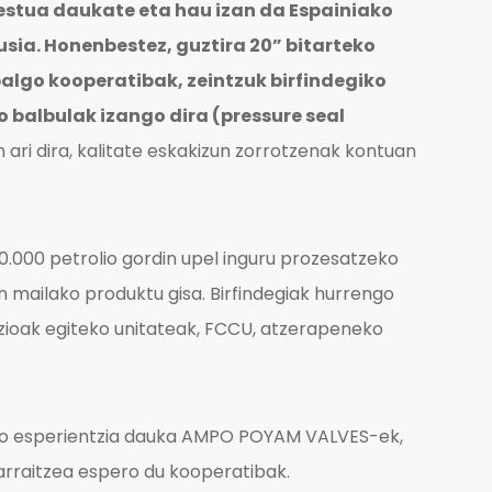
 estua daukate eta hau izan da Espainiako
sia. Honenbestez, guztira 20” bitarteko
balgo kooperatibak, zeintzuk birfindegiko
 balbulak izango dira (pressure seal
 ari dira, kalitate eskakizun zorrotzenak kontuan
.000 petrolio gordin upel inguru prozesatzeko
n mailako produktu gisa. Birfindegiak hurrengo
lazioak egiteko unitateak, FCCU, atzerapeneko
goko esperientzia dauka AMPO POYAM VALVES-ek,
rraitzea espero du kooperatibak.