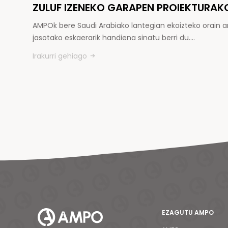
ZULUF IZENEKO GARAPEN PROIEKTURAK
AMPOk bere Saudi Arabiako lantegian ekoizteko orain a
jasotako eskaerarik handiena sinatu berri du.…
Irakurri gehiago
EZAGUTU AMPO