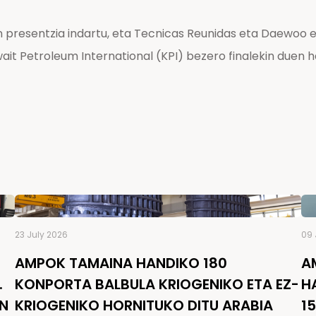
n presentzia indartu, eta Tecnicas Reunidas eta Daewoo e
t Petroleum International (KPI) bezero finalekin duen 
23 July 2026
09 
AMPOK TAMAINA HANDIKO 180
A
.
KONPORTA BALBULA KRIOGENIKO ETA EZ-
H
EN
KRIOGENIKO HORNITUKO DITU ARABIA
1