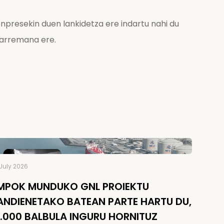
npresekin duen lankidetza ere indartu nahi du
harremana ere.
July 2026
MPOK MUNDUKO GNL PROIEKTU
ANDIENETAKO BATEAN PARTE HARTU DU,
5.000 BALBULA INGURU HORNITUZ