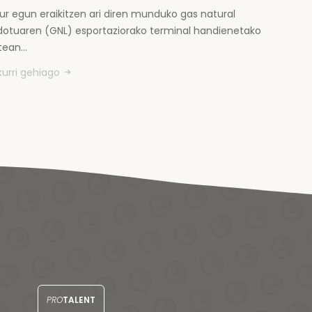
ur egun eraikitzen ari diren munduko gas natural
kidotuaren (GNL) esportaziorako terminal handienetako
tean…
kurri gehiago
PRO
TALENT