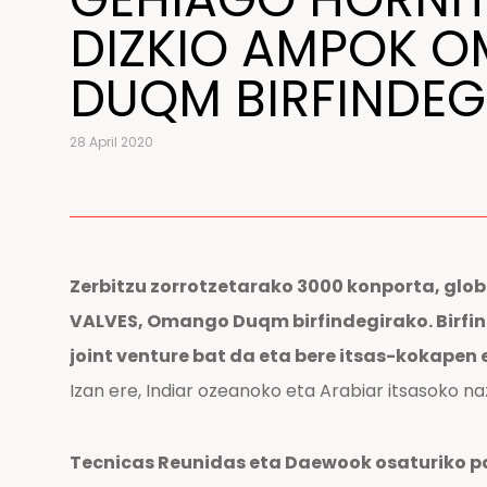
DIZKIO AMPOK 
DUQM BIRFINDEG
28 April 2020
Zerbitzu zorrotzetarako 3000 konporta, glob
VALVES, Omango Duqm birfindegirako. Birfin
joint venture bat da eta bere itsas-kokapen
Izan ere, Indiar ozeanoko eta Arabiar itsasoko na
Tecnicas Reunidas eta Daewook osaturiko p