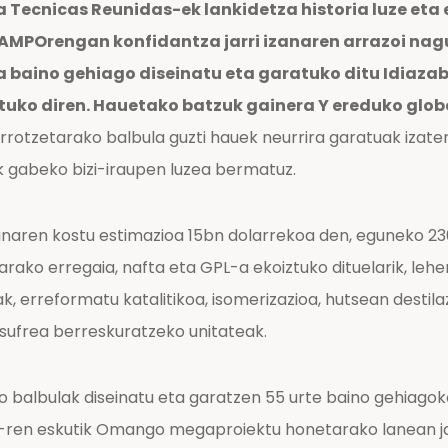
a Tecnicas Reunidas-ek lankidetza historia luze eta
AMPOrengan konfidantza jarri izanaren arrazoi nagu
la baino gehiago diseinatu eta garatuko ditu Idiaza
uko diren. Hauetako batzuk gainera Y ereduko globo
rrotzetarako balbula guzti hauek neurrira garatuak izaten
ik gabeko bizi-iraupen luzea bermatuz.
inaren kostu estimazioa 15bn dolarrekoa den, eguneko 230
rako erregaia, nafta eta GPL-a ekoiztuko dituelarik, lehe
ak, erreformatu katalitikoa, isomerizazioa, hutsean desti
sufrea berreskuratzeko unitateak.
ako balbulak diseinatu eta garatzen 55 urte baino gehia
o-ren eskutik Omango megaproiektu honetarako lanean ja