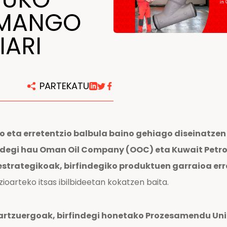
OMANGO
Konponketa eta mantentze
lanetarako zentroak
IARI
PARTEKATU
o eta erretentzio balbula baino gehiago diseinatze
degi hau Oman Oil Company (OOC) eta Kuwait Petrol
 estrategikoak, birfindegiko produktuen garraioa e
zioarteko itsas ibilbideetan kokatzen baita.
artzuergoak, birfindegi honetako Prozesamendu Uni