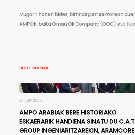
Mugarri honen bidez, birfindegien sektorean due
AMPOk, baita Oman Oil Company (OOC) eta Kuwai
BESTE BERRIAK
27 July 2026
AMPO ARABIAK BERE HISTORIAKO
ESKAERARIK HANDIENA SINATU DU C.A.T
GROUP INGENIARITZAREKIN, ARAMCOR