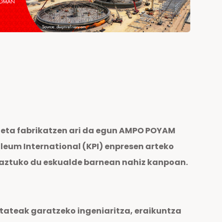
n eta fabrikatzen ari da egun AMPO POYAM
eum International (KPI) enpresen arteko
rraztuko du eskualde barnean nahiz kanpoan.
tateak garatzeko ingeniaritza, eraikuntza