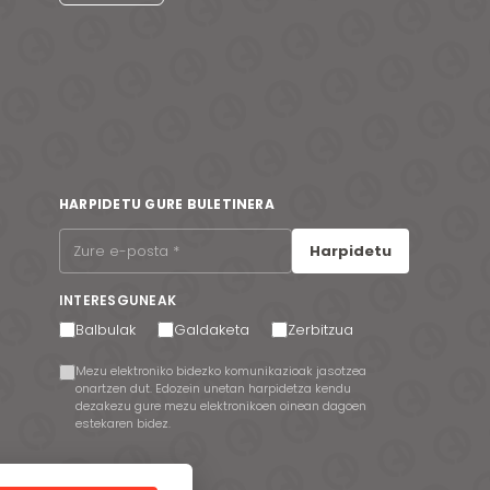
HARPIDETU GURE BULETINERA
Harpidetu
INTERESGUNEAK
Balbulak
Galdaketa
Zerbitzua
Mezu elektroniko bidezko komunikazioak jasotzea
onartzen dut. Edozein unetan harpidetza kendu
dezakezu gure mezu elektronikoen oinean dagoen
estekaren bidez.