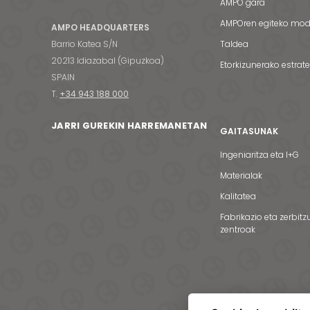
AMPO gara
AMPOren egiteko mo
AMPO HEADQUARTERS
Barrio Katea S/N
Taldea
20213 Idiazabal (Gipuzkoa)
Etorkizunerako estrat
SPAIN
T.
+34 943 188 000
JARRI GUREKIN HARREMANETAN
GAITASUNAK
Ingeniaritza eta I+G
Materialak
Kalitatea
Fabrikazio eta zerbitz
zentroak