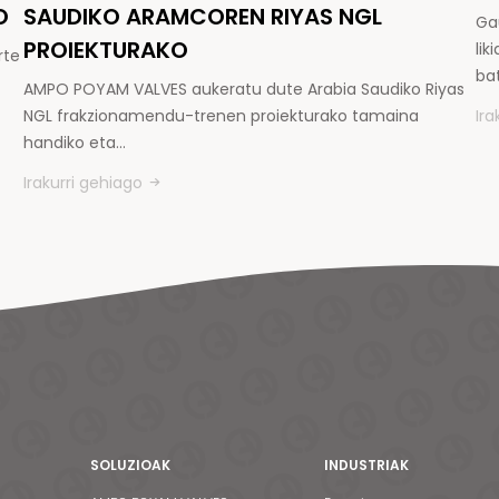
O
SAUDIKO ARAMCOREN RIYAS NGL
Ga
PROIEKTURAKO
li
rte
ba
AMPO POYAM VALVES aukeratu dute Arabia Saudiko Riyas
NGL frakzionamendu-trenen proiekturako tamaina
Ira
handiko eta…
Irakurri gehiago
SOLUZIOAK
INDUSTRIAK