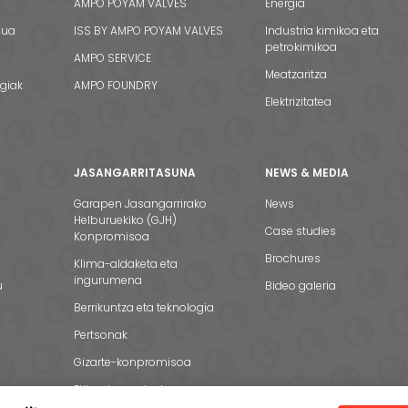
AMPO POYAM VALVES
Energia
dua
ISS BY AMPO POYAM VALVES
Industria kimikoa eta
petrokimikoa
AMPO SERVICE
Meatzaritza
egiak
AMPO FOUNDRY
Elektrizitatea
JASANGARRITASUNA
NEWS & MEDIA
Garapen Jasangarrirako
News
Helburuekiko (GJH)
Case studies
Konpromisoa
Brochures
Klima-aldaketa eta
ingurumena
u
Bideo galeria
Berrikuntza eta teknologia
Pertsonak
Gizarte-konpromisoa
Etika eta gardentasuna