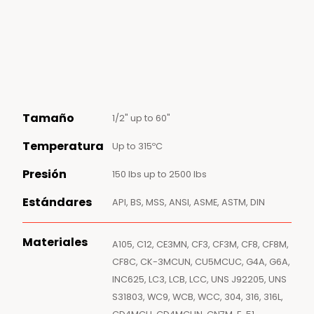
Tamaño
1/2" up to 60"
Temperatura
Up to 315ºC
Presión
150 lbs up to 2500 lbs
Estándares
API, BS, MSS, ANSI, ASME, ASTM, DIN
Materiales
A105, C12, CE3MN, CF3, CF3M, CF8, CF8M,
CF8C, CK-3MCUN, CU5MCUC, G4A, G6A,
INC625, LC3, LCB, LCC, UNS J92205, UNS
S31803, WC9, WCB, WCC, 304, 316, 316L,