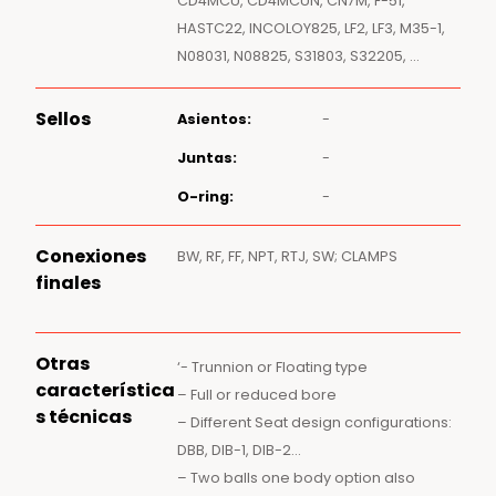
CD4MCU, CD4MCUN, CN7M, F-51,
HASTC22, INCOLOY825, LF2, LF3, M35-1,
N08031, N08825, S31803, S32205, …
Sellos
Asientos:
-
Juntas:
-
O-ring:
-
Conexiones
BW, RF, FF, NPT, RTJ, SW; CLAMPS
finales
Otras
‘- Trunnion or Floating type
característica
– Full or reduced bore
s técnicas
– Different Seat design configurations:
DBB, DIB-1, DIB-2…
– Two balls one body option also