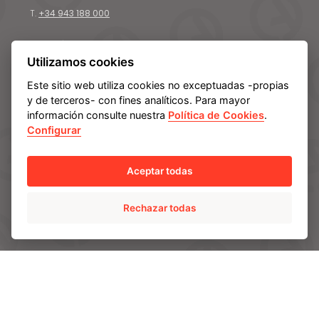
T.
+34 943 188 000
CONTÁCTANOS
Utilizamos cookies
Este sitio web utiliza cookies no exceptuadas -propias
y de terceros- con fines analíticos. Para mayor
CONOCE AMPO
información consulte nuestra
Política de Cookies
.
Somos AMPO
Configurar
Cómo somos
Nuestro equipo
Aceptar todas
Líneas estratégicas de futuro
Rechazar todas
SOLUCIONES
AMPO POYAM VALVES
ISS by AMPO POYAM VALVES
AMPO SERVICE