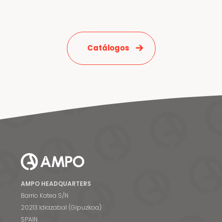
Catálogos
Noticias y medios
Contacto
EN
AMPO HEADQUARTERS
Barrio Katea S/N
20213 Idiazabal (Gipuzkoa)
SPAIN