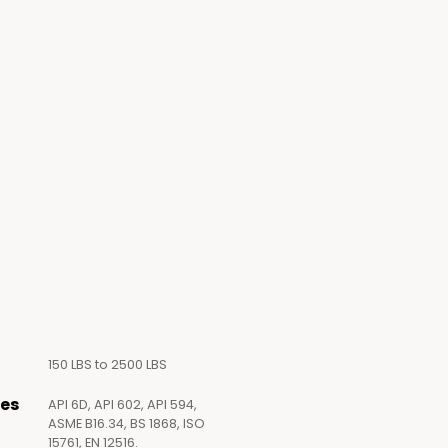
150 LBS to 2500 LBS
es
API 6D, API 602, API 594,
ASME B16.34, BS 1868, ISO
15761, EN 12516.