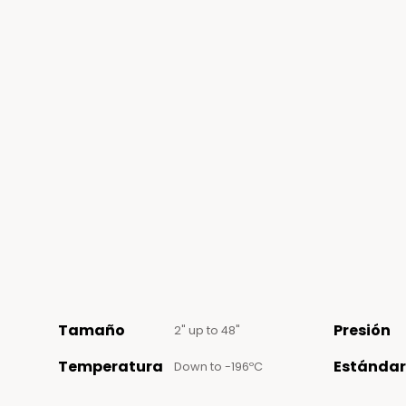
Tamaño
Presión
2" up to 48"
Temperatura
Estándar
Down to -196ºC