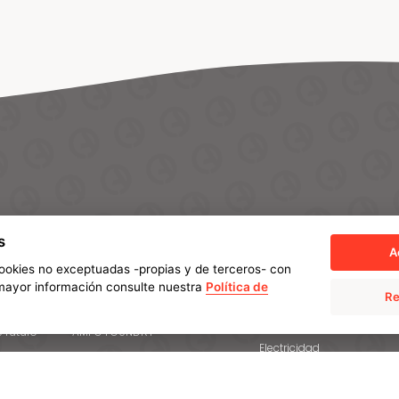
SOLUCIONES
INDUSTRIAS
s
AMPO POYAM VALVES
Energia
A
 cookies no exceptuadas -propias y de terceros- con
ISS by AMPO POYAM VALVES
Industria química y
a mayor información consulte nuestra
Política de
petroquímica
Re
AMPO SERVICE
Minería
e futuro
AMPO FOUNDRY
Electricidad