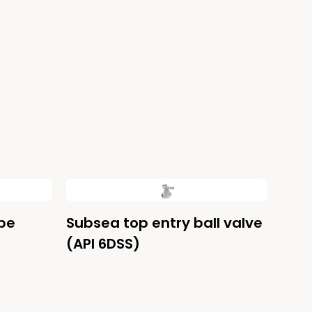
be
Subsea top entry ball valve
(API 6DSS)