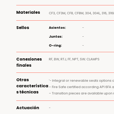
Materiales
CF3, CF3M, CF8, CF8M, 304, 304L, 316, 316L
Sellos
Asientos:
-
Juntas:
-
O-ring:
-
Conexiones
RF, BW, RTJ, FF, NPT, SW; CLAMPS
finales
Otras
‘- Integral or renewable seats options 
característica
– Fire Safe certified according API 6FA 
s técnicas
– Transition pieces are available upon
Actuación
-