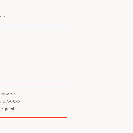
, …
available
and API 6FD
 request