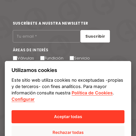
SUSCRÍBETE A NUESTRA NEWSLETTER
Suscribir
ÁREAS DE INTERÉS
Válvulas
Fundición
Servicio
Acepto recibir comunicaciones por correo electrónico.
Utilizamos cookies
Puede cancelar su suscripción en cualquier momento a
través del enlace que encontrará en el pie de página de
Este sitio web utiliza cookies no exceptuadas -propias
nuestros correos electrónicos.
y de terceros- con fines analíticos. Para mayor
información consulte nuestra
Política de Cookies
.
Configurar
Aviso legal
Política de privacidad
Política de cookies
Manage cookies
Sistema Interno de Información
Aceptar todas
Rechazar todas