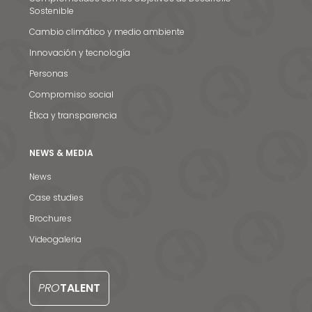
Sostenible
Cambio climático y medio ambiente
Innovación y tecnología
Personas
Compromiso social
Ética y transparencia
NEWS & MEDIA
Noticias y medios
News
Contacto
Case studies
Brochures
EN
Videogaleria
PRO
TALENT