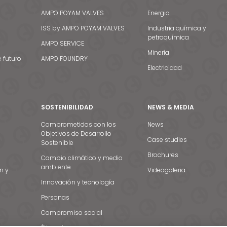
AMPO POYAM VALVES
Energia
ISS by AMPO POYAM VALVES
Industria química y
petroquímica
AMPO SERVICE
Minería
e futuro
AMPO FOUNDRY
Electricidad
SOSTENIBILIDAD
NEWS & MEDIA
Comprometidos con los
News
Objetivos de Desarrollo
Case studies
Sostenible
Brochures
Cambio climático y medio
ambiente
n y
Videogaleria
Innovación y tecnología
Personas
Compromiso social