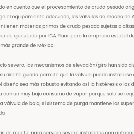
do en cuenta que el procesamiento de crudo pesado origi
 elige el equipamiento adecuado, las válvulas de macho
ontienen materias primas de crudo pesado sujetas a altas
iendo ejecutada por ICA Fluor para la empresa estatal de
a más grande de México.
cio severo, los mecanismos de elevación/giro han sido di
su diseño guiado permite que la válvula pueda instalarse e
el diseño sea más robusto evitando así la histéresis o los
enta con un muy bajo consumo de vapor porque solo se req
 válvula de bola, el sistema de purga mantiene las superf
da.
as de macho para servicio severo instaladas con anteriori