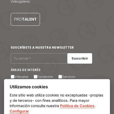
Videogaleria
Noticias y medios
Contacto
PRO
TALENT
EN
SUSCRÍBETE A NUESTRA NEWSLETTER
Suscribir
ÁREAS DE INTERÉS
Válvulas
Fundición
Servicio
Acepto recibir comunicaciones por correo electrónico.
Utilizamos cookies
Puede cancelar su suscripción en cualquier momento a
través del enlace que encontrará en el pie de página de
Este sitio web utiliza cookies no exceptuadas -propias
nuestros correos electrónicos.
y de terceros- con fines analíticos. Para mayor
información consulte nuestra
Política de Cookies
.
Configurar