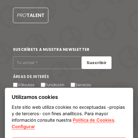
PRO
TALENT
SUSCRÍBETE A NUESTRA NEWSLETTER
Suscribir
ÁREAS DE INTERÉS
Válvulas
Fundición
Servicio
Acepto recibir comunicaciones por correo electrónico.
Utilizamos cookies
Puede cancelar su suscripción en cualquier momento a
través del enlace que encontrará en el pie de página de
Este sitio web utiliza cookies no exceptuadas -propias
nuestros correos electrónicos.
y de terceros- con fines analíticos. Para mayor
información consulte nuestra
Política de Cookies
.
Configurar
Aviso legal
Política de privacidad
Política de cookies