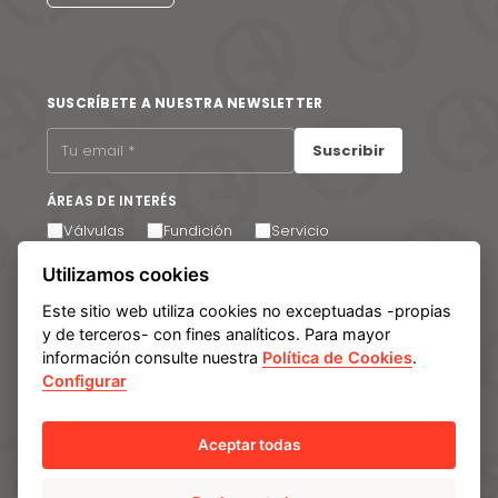
SUSCRÍBETE A NUESTRA NEWSLETTER
Suscribir
ÁREAS DE INTERÉS
Válvulas
Fundición
Servicio
Acepto recibir comunicaciones por correo electrónico.
Utilizamos cookies
Puede cancelar su suscripción en cualquier momento a
través del enlace que encontrará en el pie de página de
Este sitio web utiliza cookies no exceptuadas -propias
nuestros correos electrónicos.
y de terceros- con fines analíticos. Para mayor
información consulte nuestra
Política de Cookies
.
Configurar
Aviso legal
Política de privacidad
Política de cookies
Manage cookies
Sistema Interno de Información
Aceptar todas