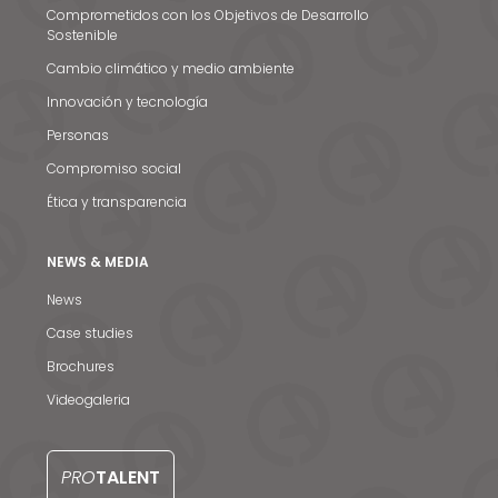
Comprometidos con los Objetivos de Desarrollo
Sostenible
Cambio climático y medio ambiente
Innovación y tecnología
Personas
Compromiso social
Ética y transparencia
NEWS & MEDIA
News
Case studies
Brochures
Noticias y medios
Videogaleria
Contacto
EN
PRO
TALENT