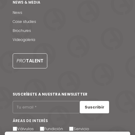
NEWS & MEDIA
News
Case studies
Brochures
Videogaleria
Noticias y medios
Contacto
PRO
TALENT
EN
SUSCRÍBETE A NUESTRA NEWSLETTER
Suscribir
ÁREAS DE INTERÉS
Válvulas
Fundición
Servicio