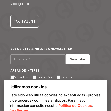
Videogaleria
Contacto
EN
PRO
TALENT
SUSCRÍBETE A NUESTRA NEWSLETTER
Suscribir
ÁREAS DE INTERÉS
Válvulas
Fundición
Servicio
Acepto recibir comunicaciones por correo electrónico.
Utilizamos cookies
Puede cancelar su suscripción en cualquier momento a
través del enlace que encontrará en el pie de página de
Este sitio web utiliza cookies no exceptuadas -propias
nuestros correos electrónicos.
y de terceros- con fines analíticos. Para mayor
información consulte nuestra
Política de Cookies
.
Configurar