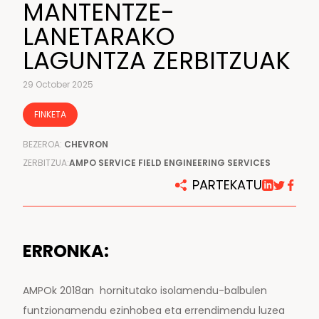
MANTENTZE-
LANETARAKO
LAGUNTZA ZERBITZUAK
29 October 2025
FINKETA
BEZEROA:
CHEVRON
ZERBITZUA:
AMPO SERVICE FIELD ENGINEERING SERVICES
PARTEKATU
ERRONKA:
AMPOk 2018an hornitutako isolamendu-balbulen
funtzionamendu ezinhobea eta errendimendu luzea