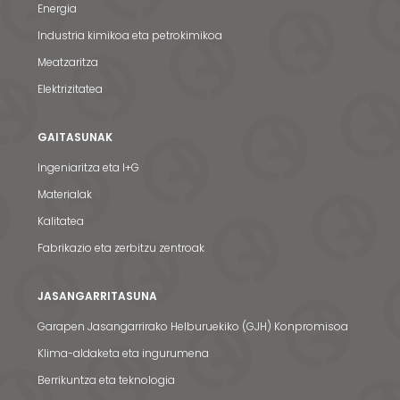
Energia
Industria kimikoa eta petrokimikoa
Meatzaritza
Elektrizitatea
GAITASUNAK
Ingeniaritza eta I+G
Materialak
Kalitatea
Fabrikazio eta zerbitzu zentroak
JASANGARRITASUNA
Garapen Jasangarrirako Helburuekiko (GJH) Konpromisoa
Klima-aldaketa eta ingurumena
Berrikuntza eta teknologia