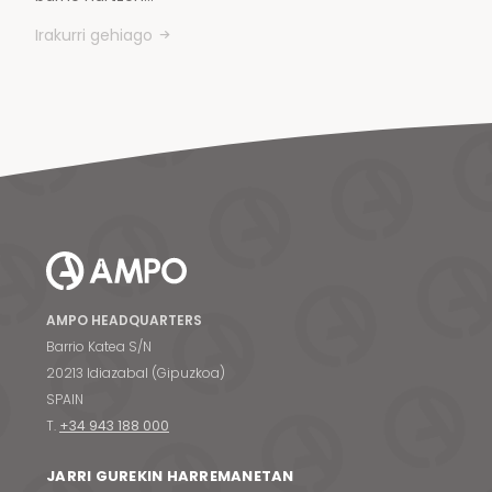
Irakurri gehiago
AMPO HEADQUARTERS
Barrio Katea S/N
20213 Idiazabal (Gipuzkoa)
SPAIN
T.
+34 943 188 000
JARRI GUREKIN HARREMANETAN