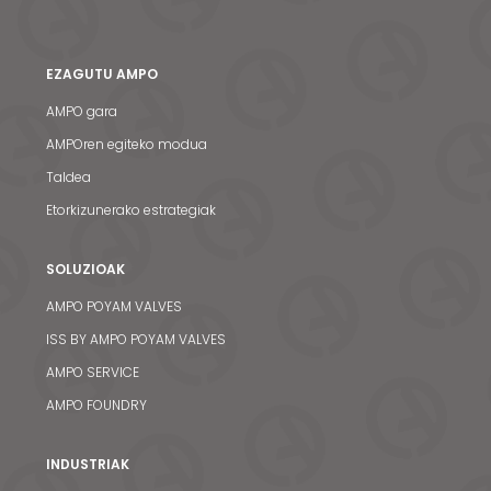
EZAGUTU AMPO
AMPO gara
AMPOren egiteko modua
Taldea
Etorkizunerako estrategiak
SOLUZIOAK
AMPO POYAM VALVES
ISS BY AMPO POYAM VALVES
AMPO SERVICE
AMPO FOUNDRY
INDUSTRIAK