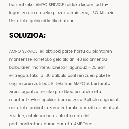
bermatzeko, AMPO SERVICE taldeko kideen aditu-
laguntza eta ordezko piezak eskaintzea, ISO Alkilazio
Unitateko geldialdi kritiko batean.
SOLUZIOA:
AMPO SERVICE-ek aktiboki parte hartu du plantaren
mantentze-lanetako geldialdian, 40 isolamendu-
balbularen mantenu lanetan lagunduz —2018an
entregatutako ia 100 balbula osatzen zuen pakete
originalaren zati bat. Bi teknikari AMPOtik bertaratu
ziren, laguntza tekniko praktikoa emateko eta
mantentze-lan egokiak bermatzeko. Balbula originalak
unitateko baldintza zorrotzetarako bereziki diseinatuak
zeuden, estaldura bereziak eta material
pertsonalizatuak barne hartuta. AMPOren