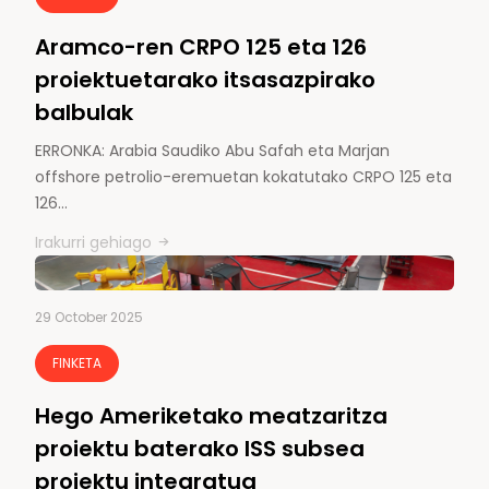
Aramco-ren CRPO 125 eta 126
proiektuetarako itsasazpirako
balbulak
ERRONKA: Arabia Saudiko Abu Safah eta Marjan
offshore petrolio-eremuetan kokatutako CRPO 125 eta
126…
Irakurri gehiago
29 October 2025
FINKETA
Hego Ameriketako meatzaritza
proiektu baterako ISS subsea
proiektu integratua