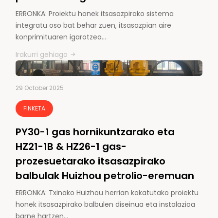
ERRONKA: Proiektu honek itsasazpirako sistema
integratu oso bat behar zuen, itsasazpian aire
konprimituaren igarotzea…
Irakurri gehiago
29 October 2025
FINKETA
PY30-1 gas hornikuntzarako eta
HZ21-1B & HZ26-1 gas-
prozesuetarako itsasazpirako
balbulak Huizhou petrolio-eremuan
ERRONKA: Txinako Huizhou herrian kokatutako proiektu
honek itsasazpirako balbulen diseinua eta instalazioa
barne hartzen…