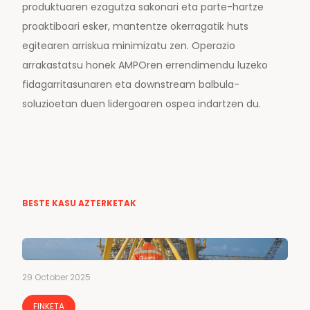
produktuaren ezagutza sakonari eta parte-hartze
proaktiboari esker, mantentze okerragatik huts
egitearen arriskua minimizatu zen. Operazio
arrakastatsu honek AMPOren errendimendu luzeko
fidagarritasunaren eta downstream balbula-
soluzioetan duen lidergoaren ospea indartzen du.
BESTE KASU AZTERKETAK
29 October 2025
FINKETA