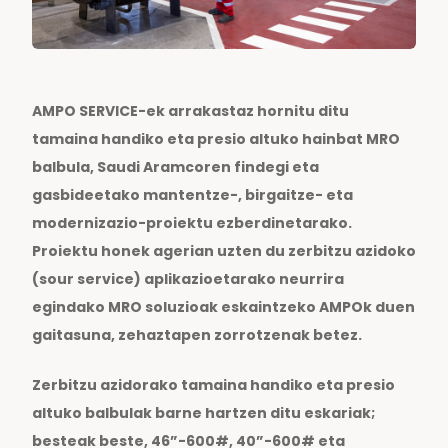
AMPO SERVICE-ek arrakastaz hornitu ditu
tamaina handiko eta presio altuko hainbat MRO
balbula, Saudi Aramcoren findegi eta
gasbideetako mantentze-, birgaitze- eta
modernizazio-proiektu ezberdinetarako.
Proiektu honek agerian uzten du zerbitzu azidoko
(sour service) aplikazioetarako neurrira
egindako MRO soluzioak eskaintzeko AMPOk duen
gaitasuna, zehaztapen zorrotzenak betez.
Zerbitzu azidorako tamaina handiko eta presio
altuko balbulak barne hartzen ditu eskariak;
besteak beste, 46”-600#, 40”-600# eta