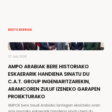
BESTE BERRIAK
27 July 2026
AMPO ARABIAK BERE HISTORIAKO
ESKAERARIK HANDIENA SINATU DU
C.A.T. GROUP INGENIARITZAREKIN,
ARAMCOREN ZULUF IZENEKO GARAPEN
PROIEKTURAKO
AMPOk bere Saudi Arabiako lantegian ekoizteko orain
arte jasotako eskaerarik handiena sinatu berri du.…