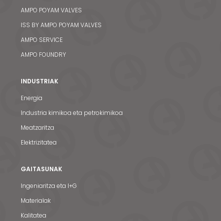
AMPO POYAM VALVES
ISS BY AMPO POYAM VALVES
AMPO SERVICE
AMPO FOUNDRY
INDUSTRIAK
Energia
Industria kimikoa eta petrokimikoa
Meatzaritza
Elektrizitatea
GAITASUNAK
Ingeniaritza eta I+G
Materialak
Kalitatea