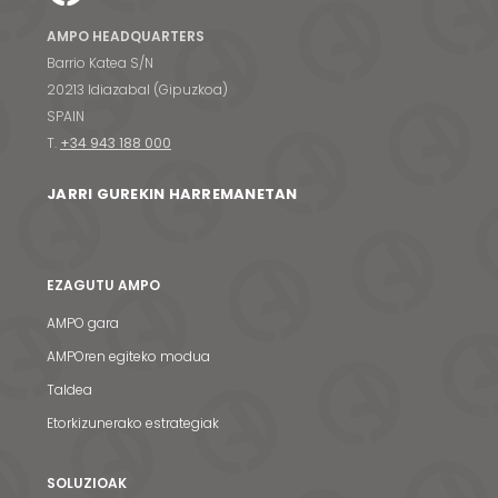
AMPO HEADQUARTERS
Barrio Katea S/N
20213 Idiazabal (Gipuzkoa)
SPAIN
T.
+34 943 188 000
JARRI GUREKIN HARREMANETAN
EZAGUTU AMPO
AMPO gara
AMPOren egiteko modua
Taldea
Etorkizunerako estrategiak
SOLUZIOAK