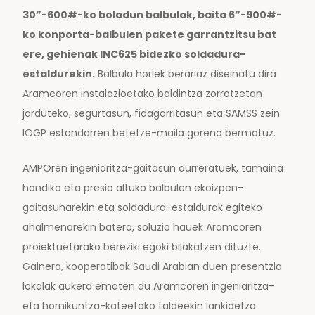
30”-600#-ko boladun balbulak, baita 6”-900#-
ko konporta-balbulen pakete garrantzitsu bat
ere, gehienak INC625 bidezko soldadura-
estaldurekin.
Balbula horiek berariaz diseinatu dira
Aramcoren instalazioetako baldintza zorrotzetan
jarduteko, segurtasun, fidagarritasun eta SAMSS zein
IOGP estandarren betetze-maila gorena bermatuz.
AMPOren ingeniaritza-gaitasun aurreratuek, tamaina
handiko eta presio altuko balbulen ekoizpen-
gaitasunarekin eta soldadura-estaldurak egiteko
ahalmenarekin batera, soluzio hauek Aramcoren
proiektuetarako bereziki egoki bilakatzen dituzte.
Gainera, kooperatibak Saudi Arabian duen presentzia
lokalak aukera ematen du Aramcoren ingeniaritza-
eta hornikuntza-kateetako taldeekin lankidetza