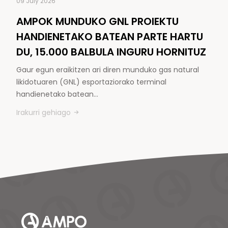
09 July 2026
AMPOK MUNDUKO GNL PROIEKTU
HANDIENETAKO BATEAN PARTE HARTU
DU, 15.000 BALBULA INGURU HORNITUZ
Gaur egun eraikitzen ari diren munduko gas natural
likidotuaren (GNL) esportaziorako terminal
handienetako batean…
Irakurri gehiago