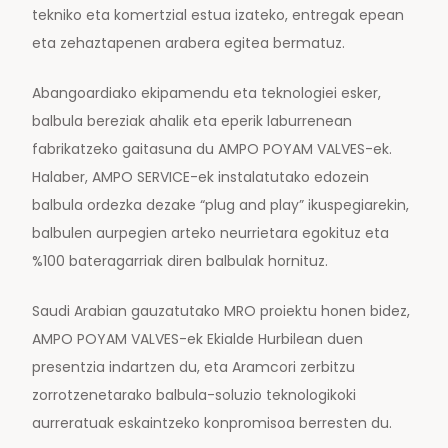
tekniko eta komertzial estua izateko, entregak epean
eta zehaztapenen arabera egitea bermatuz.
Abangoardiako ekipamendu eta teknologiei esker,
balbula bereziak ahalik eta eperik laburrenean
fabrikatzeko gaitasuna du AMPO POYAM VALVES-ek.
Halaber, AMPO SERVICE-ek instalatutako edozein
balbula ordezka dezake “plug and play” ikuspegiarekin,
balbulen aurpegien arteko neurrietara egokituz eta
%100 bateragarriak diren balbulak hornituz.
Saudi Arabian gauzatutako MRO proiektu honen bidez,
AMPO POYAM VALVES-ek Ekialde Hurbilean duen
presentzia indartzen du, eta Aramcori zerbitzu
zorrotzenetarako balbula-soluzio teknologikoki
aurreratuak eskaintzeko konpromisoa berresten du.