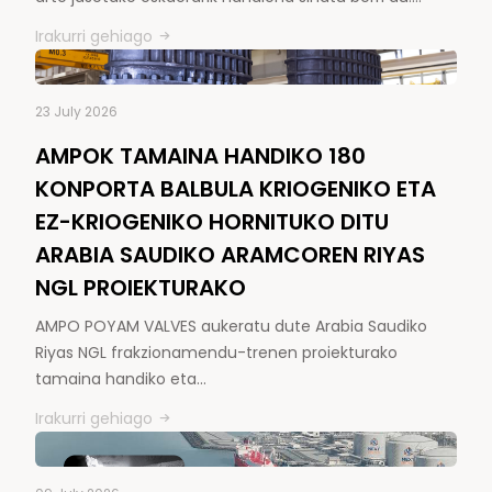
Irakurri gehiago
23 July 2026
AMPOK TAMAINA HANDIKO 180
KONPORTA BALBULA KRIOGENIKO ETA
EZ-KRIOGENIKO HORNITUKO DITU
ARABIA SAUDIKO ARAMCOREN RIYAS
NGL PROIEKTURAKO
AMPO POYAM VALVES aukeratu dute Arabia Saudiko
Riyas NGL frakzionamendu-trenen proiekturako
tamaina handiko eta…
Irakurri gehiago