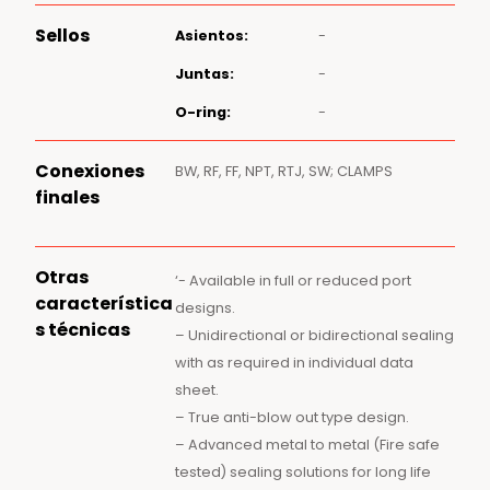
Sellos
Asientos:
-
Juntas:
-
O-ring:
-
Conexiones
BW, RF, FF, NPT, RTJ, SW; CLAMPS
finales
Otras
‘- Available in full or reduced port
característica
designs.
s técnicas
– Unidirectional or bidirectional sealing
with as required in individual data
sheet.
– True anti-blow out type design.
– Advanced metal to metal (Fire safe
tested) sealing solutions for long life