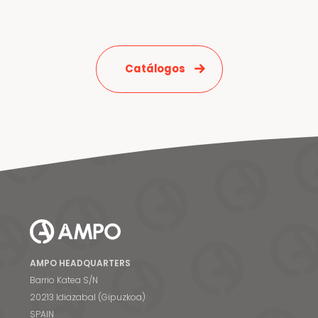
Catálogos
Noticias y medios
Contacto
EN
AMPO HEADQUARTERS
Barrio Katea S/N
20213 Idiazabal (Gipuzkoa)
SPAIN