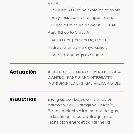
cycle.
– Purging & Flushing systems to avoid
heavy resid formation upon request.
– Fugitive Emission as per ISO 15848
Part 1&2 up to Class A
– Actuators: pneumatic, electric,
hydraulic, pneumo-hydraulic…
– Special coatings available.
Actuación
ACTUATOR, GEARBOX, LEVER AND LOCAL
CONTROL PANELS AND INTEGRATED
INSTRUMENTED SYSTEMS ARE AVAILABLE.
Industrias
Energías con bajas emisiones en
carbono, GNL, Hidrógeno, Energía,
Procesamiento y transporte del gas,
Industria química y petroquímica,
Transición energética, Refinería