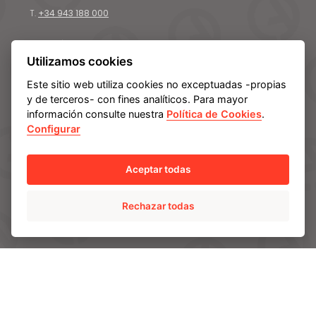
T.
+34 943 188 000
CONTÁCTANOS
Utilizamos cookies
Este sitio web utiliza cookies no exceptuadas -propias
y de terceros- con fines analíticos. Para mayor
CONOCE AMPO
información consulte nuestra
Política de Cookies
.
Somos AMPO
Configurar
Cómo somos
Nuestro equipo
Aceptar todas
Líneas estratégicas de futuro
Rechazar todas
SOLUCIONES
AMPO POYAM VALVES
ISS by AMPO POYAM VALVES
AMPO SERVICE