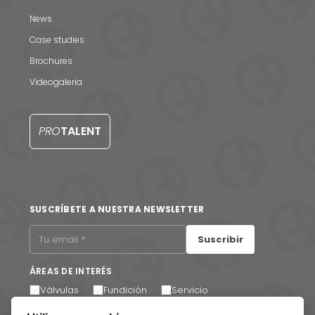
News
Noticias y medios
Case studies
Contacto
Brochures
EN
Videogaleria
PRO
TALENT
SUSCRÍBETE A NUESTRA NEWSLETTER
Suscribir
ÁREAS DE INTERÉS
Válvulas
Fundición
Servicio