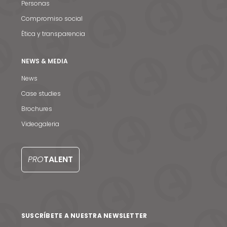
Personas
Compromiso social
Ética y transparencia
Noticias y medios
NEWS & MEDIA
Contacto
News
Case studies
EN
Brochures
Videogaleria
PRO
TALENT
SUSCRÍBETE A NUESTRA NEWSLETTER