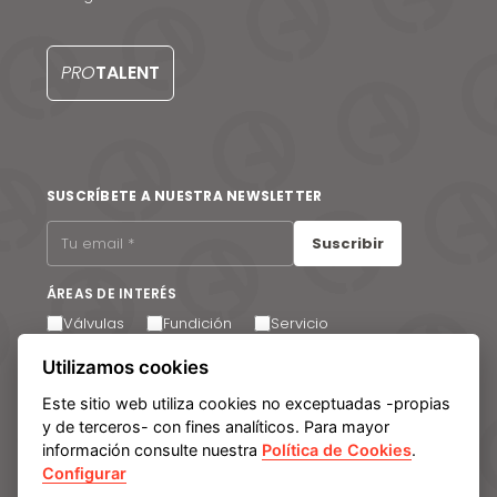
Contacto
EN
PRO
TALENT
SUSCRÍBETE A NUESTRA NEWSLETTER
Suscribir
ÁREAS DE INTERÉS
Válvulas
Fundición
Servicio
Acepto recibir comunicaciones por correo electrónico.
Utilizamos cookies
Puede cancelar su suscripción en cualquier momento a
través del enlace que encontrará en el pie de página de
Este sitio web utiliza cookies no exceptuadas -propias
nuestros correos electrónicos.
y de terceros- con fines analíticos. Para mayor
información consulte nuestra
Política de Cookies
.
Configurar