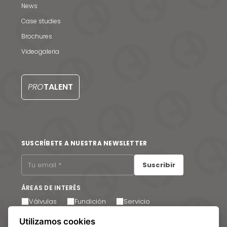
News
Case studies
Brochures
Videogaleria
Noticias y medios
Contacto
PRO
TALENT
EN
SUSCRÍBETE A NUESTRA NEWSLETTER
Suscribir
ÁREAS DE INTERÉS
Válvulas
Fundición
Servicio
Acepto recibir comunicaciones por correo electrónico.
Utilizamos cookies