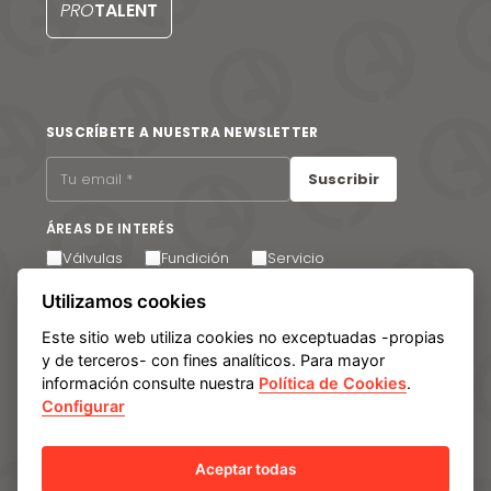
EN
PRO
TALENT
SUSCRÍBETE A NUESTRA NEWSLETTER
Suscribir
ÁREAS DE INTERÉS
Válvulas
Fundición
Servicio
Acepto recibir comunicaciones por correo electrónico.
Utilizamos cookies
Puede cancelar su suscripción en cualquier momento a
través del enlace que encontrará en el pie de página de
Este sitio web utiliza cookies no exceptuadas -propias
nuestros correos electrónicos.
y de terceros- con fines analíticos. Para mayor
información consulte nuestra
Política de Cookies
.
Configurar
Aviso legal
Política de privacidad
Política de cookies
Manage cookies
Sistema Interno de Información
Aceptar todas