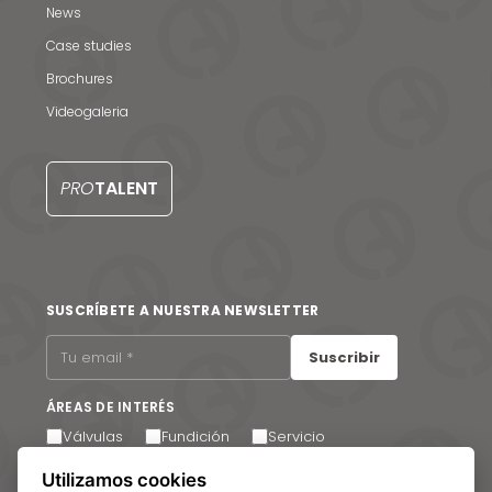
News
Case studies
Noticias y medios
Brochures
Videogaleria
Contacto
EN
PRO
TALENT
SUSCRÍBETE A NUESTRA NEWSLETTER
Suscribir
ÁREAS DE INTERÉS
Válvulas
Fundición
Servicio
Acepto recibir comunicaciones por correo electrónico.
Utilizamos cookies