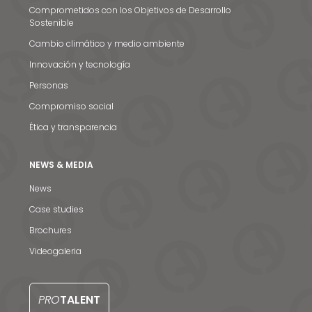
Comprometidos con los Objetivos de Desarrollo
Sostenible
Cambio climático y medio ambiente
Innovación y tecnología
Personas
Compromiso social
Ética y transparencia
NEWS & MEDIA
News
Noticias y medios
Case studies
Brochures
Contacto
Videogaleria
EN
PRO
TALENT