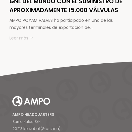
GNL DEL MUNDO CON EL SUMINISTRO DE
APROXIMADAMENTE 15.000 VÁLVULAS
AMPO POYAM VALVES ha participado en una de las
mayores terminales de exportación de…
Leer más
AMPO HEADQUARTERS
Barrio Katea S/N
20213 Idiazabal (Gipuzkoa)