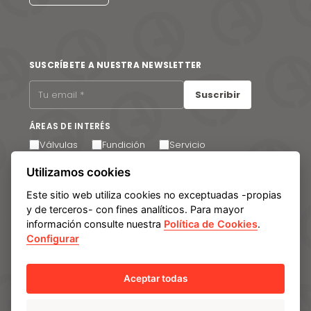
SUSCRÍBETE A NUESTRA NEWSLETTER
Suscribir
ÁREAS DE INTERÉS
Válvulas
Fundición
Servicio
Utilizamos cookies
Acepto recibir comunicaciones por correo electrónico.
Puede cancelar su suscripción en cualquier momento a
través del enlace que encontrará en el pie de página de
Este sitio web utiliza cookies no exceptuadas -propias
nuestros correos electrónicos.
y de terceros- con fines analíticos. Para mayor
información consulte nuestra
Política de Cookies
.
Configurar
Aviso legal
Política de privacidad
Política de cookies
Manage cookies
Sistema Interno de Información
Aceptar todas