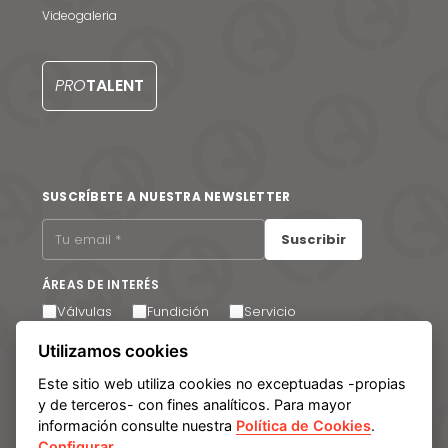
Videogaleria
Noticias y medios
Contacto
PRO
TALENT
EN
SUSCRÍBETE A NUESTRA NEWSLETTER
Suscribir
ÁREAS DE INTERÉS
Válvulas
Fundición
Servicio
Acepto recibir comunicaciones por correo electrónico.
Utilizamos cookies
Puede cancelar su suscripción en cualquier momento a
través del enlace que encontrará en el pie de página de
Este sitio web utiliza cookies no exceptuadas -propias
nuestros correos electrónicos.
y de terceros- con fines analíticos. Para mayor
información consulte nuestra
Política de Cookies
.
Configurar