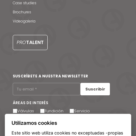
Case studies
Brochures
Videogaleria
Noticias y medios
Contacto
PRO
TALENT
EN
SUSCRÍBETE A NUESTRA NEWSLETTER
Suscribir
ÁREAS DE INTERÉS
Válvulas
Fundición
Servicio
Acepto recibir comunicaciones por correo electrónico.
Utilizamos cookies
Puede cancelar su suscripción en cualquier momento a
través del enlace que encontrará en el pie de página de
Este sitio web utiliza cookies no exceptuadas -propias