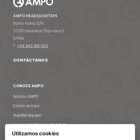
AMPO HEADQUARTERS
Barrio Katea S/N
20213 Idiazabal (Gipuzkoa)
SPAIN
Noticias y medios
T.
+34 943 188 000
Contacto
CONTÁCTANOS
EN
CONOCE AMPO
Somos AMPO
Cómo somos
Nuestro equipo
Líneas estratégicas de futuro
Utilizamos cookies