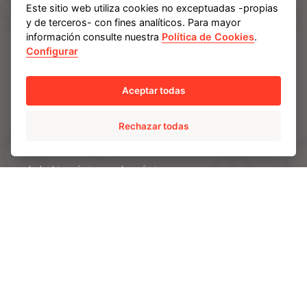
SOLUCIONES
Este sitio web utiliza cookies no exceptuadas -propias
y de terceros- con fines analíticos. Para mayor
AMPO POYAM VALVES
información consulte nuestra
Política de Cookies
.
ISS by AMPO POYAM VALVES
Configurar
AMPO SERVICE
AMPO FOUNDRY
Aceptar todas
INDUSTRIAS
Rechazar todas
Energia
Industria química y petroquímica
Minería
Electricidad
CAPACIDADES
Ingeniería e I+D
Materiales