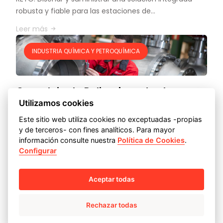
robusta y fiable para las estaciones de…
Leer más
INDUSTRIA QUÍMICA Y PETROQUÍMICA
Complejo de Policarbonato de
Utilizamos cookies
Tianjin (China)
Este sitio web utiliza cookies no exceptuadas -propias
CLIENTE:
SINOPEC SABIC TIANJIN PETROCHEMICAL CO. LTD
y de terceros- con fines analíticos. Para mayor
(SSTPC)
información consulte nuestra
Política de Cookies
.
SERVICIO POR:
ISS BY AMPO POYAM VALVES, AMPO POYAM
Configurar
VALVES
RETO: En 2019 la empresa mixta 50-50 Sinopec Sabic
Tianjin Petrochemical Co. Ltd (SSTPC)…
Aceptar todas
Leer más
Rechazar todas