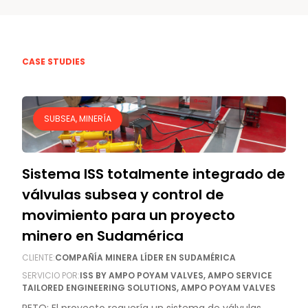
CASE STUDIES
SUBSEA, MINERÍA
Sistema ISS totalmente integrado de
Noticias y medios
válvulas subsea y control de
Contacto
movimiento para un proyecto
minero en Sudamérica
EN
CLIENTE:
COMPAÑÍA MINERA LÍDER EN SUDAMÉRICA
SERVICIO POR:
ISS BY AMPO POYAM VALVES, AMPO SERVICE
TAILORED ENGINEERING SOLUTIONS, AMPO POYAM VALVES
RETO: El proyecto requería un sistema de válvulas