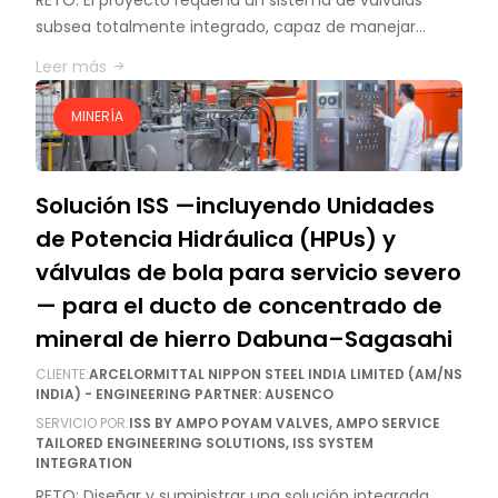
subsea totalmente integrado, capaz de manejar…
Leer más
MINERÍA
Solución ISS —incluyendo Unidades
de Potencia Hidráulica (HPUs) y
válvulas de bola para servicio severo
— para el ducto de concentrado de
mineral de hierro Dabuna–Sagasahi
CLIENTE:
ARCELORMITTAL NIPPON STEEL INDIA LIMITED (AM/NS
INDIA) - ENGINEERING PARTNER: AUSENCO
SERVICIO POR:
ISS BY AMPO POYAM VALVES, AMPO SERVICE
TAILORED ENGINEERING SOLUTIONS, ISS SYSTEM
INTEGRATION
RETO: Diseñar y suministrar una solución integrada