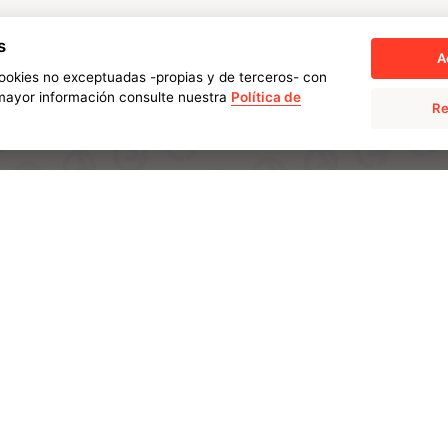
s
A
 cookies no exceptuadas -propias y de terceros- con
a mayor información consulte nuestra
Política de
Re
SOLUCIONES
INDUSTRIAS
AMPO POYAM VALVES
Energia
ISS by AMPO POYAM VALVES
Industria química y
petroquímica
AMPO SERVICE
Minería
e futuro
AMPO FOUNDRY
Electricidad
SOSTENIBILIDAD
NEWS & MEDIA