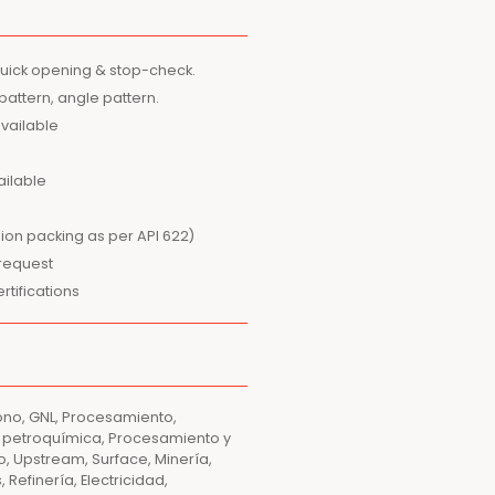
quick opening & stop-check.
 pattern, angle pattern.
available
ailable
ion packing as per API 622)
 request
tifications
ono, GNL, Procesamiento,
 y petroquímica, Procesamiento y
, Upstream, Surface, Minería,
Refinería, Electricidad,