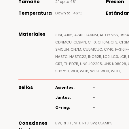
Tamaño
Presión
2” up to 48”
Temperatura
Estándar
Down to -46ºC
Materiales
316L, A105, A743 CA6NM, ALLOY 255, B564
CD4MCU, CE3MN, CF10, CF10M, CF3, CF3M
3MCUN, CN7M, CU5MCUC, CY40, F-316 F-316
HASTC, HASTC22, INC625, LC2, LC3, LCB, LC
GR7, TI-PD7B, UNS J92205, UNS N08028,
S32750, WC1, WC6, WC9, WCB, WCC, …
Sellos
Asientos:
-
Juntas:
-
O-ring:
-
Conexiones
BW, RF, FF, NPT, RTJ, SW; CLAMPS