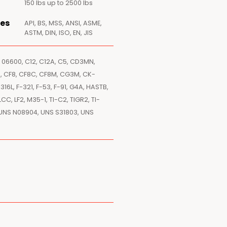
150 lbs up to 2500 lbs
es
API, BS, MSS, ANSI, ASME,
ASTM, DIN, ISO, EN, JIS
 06600, C12, C12A, C5, CD3MN,
, CF8, CF8C, CF8M, CG3M, CK-
L, F-321, F-53, F-91, G4A, HASTB,
C, LF2, M35-1, TI-C2, TIGR2, TI-
 UNS N08904, UNS S31803, UNS