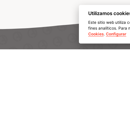
Utilizamos cookie
Este sitio web utiliza
fines analíticos. Par
Cookies
.
Configurar
CONOCE AMPO
Somos AMPO
Cómo somos
AMPO HEADQUARTERS
Barrio Katea S/N
Nuestro equipo
20213 Idiazabal (Gipuzkoa)
Líneas estratégicas d
SPAIN
T.
+34 943 188 000
CONTÁCTANOS
CAPACIDADES