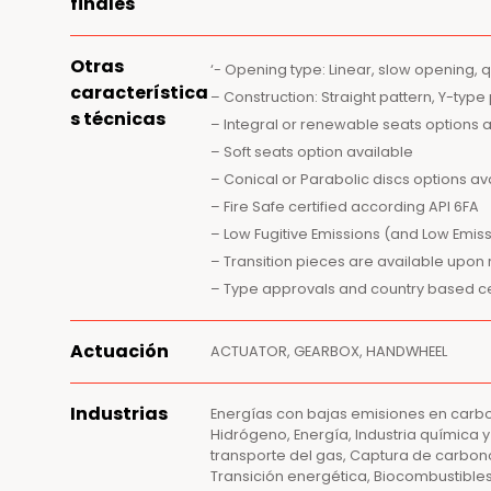
finales
Otras
‘- Opening type: Linear, slow opening, 
característica
– Construction: Straight pattern, Y-type
s técnicas
– Integral or renewable seats options 
– Soft seats option available
– Conical or Parabolic discs options av
– Fire Safe certified according API 6FA
– Low Fugitive Emissions (and Low Emiss
– Transition pieces are available upon
– Type approvals and country based cer
Actuación
ACTUATOR, GEARBOX, HANDWHEEL
Industrias
Energías con bajas emisiones en carb
Hidrógeno, Energía, Industria química
transporte del gas, Captura de carbono
Transición energética, Biocombustibles, 