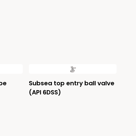
be
Subsea top entry ball valve
(API 6DSS)