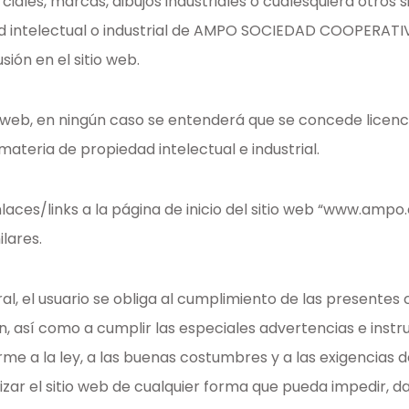
les, marcas, dibujos industriales o cualesquiera otros sig
 intelectual o industrial de AMPO SOCIEDAD COOPERATIVA o
ión en el sitio web.
o web, en ningún caso se entenderá que se concede licenc
materia de propiedad intelectual e industrial.
laces/links a la página de inicio del sitio web “www.am
lares.
l, el usuario se obliga al cumplimiento de las presentes c
n, así como a cumplir las especiales advertencias e inst
orme a la ley, a las buenas costumbres y a las exigencias 
ilizar el sitio web de cualquier forma que pueda impedir, 