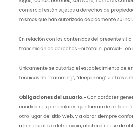
logos, iconos, botones, software, nombres comercia
comercial están sujetos a derechos de propiedad
mismos que han autorizado debidamente su inclus
En relación con los contenidos del presente siti
transmisión de derechos –ni total ni parcial- en 
Únicamente se autoriza el establecimiento de en
técnicas de “framming”, “deeplinking” u otras simi
Obligaciones del usuario.-
Con carácter genera
condiciones particulares que fueran de aplicació
otro lugar del sitio Web, y a obrar siempre conf
a la naturaleza del servicio, absteniéndose de ut