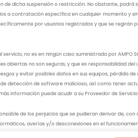
ón de dicha suspensión o restricción. No obstante, podrá s
os a contratación específica en cualquier momento y sin 
pecíficamente por usuarios registrados y que se regirán 
 al servicio, no es en ningún caso suministrada por AMP
es abiertas no son seguras, y que es responsabilidad del
sgos y evitar posibles daños en sus equipos, pérdida de 
 de detección de software malicioso, así como tener actu
más información puede acudir a su Proveedor de Servicio
le de los perjuicios que se pudieran derivar de, con c
 informáticos, averías y/o desconexiones en el funcionami
arios, motivadas por causas no imputables a AMPO SOCIE